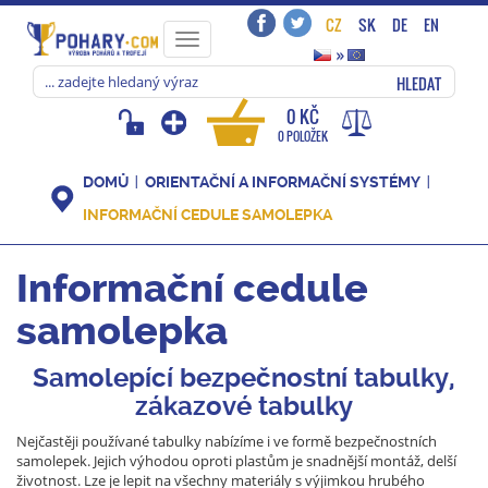
CZ
SK
DE
EN
Toggle
»
navigation
HLEDAT
0 KČ
0 POLOŽEK
DOMŮ
ORIENTAČNÍ A INFORMAČNÍ SYSTÉMY
INFORMAČNÍ CEDULE SAMOLEPKA
Informační cedule
samolepka
Samolepící bezpečnostní tabulky,
zákazové tabulky
Nejčastěji používané tabulky nabízíme i ve formě bezpečnostních
samolepek. Jejich výho­dou oproti plastům je snadnější montáž, delší
životnost. Lze je lepit na všechny materiály s výjimkou hrubého