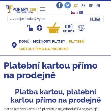
CZ
SK
DE
EN
Toggle
»
navigation
HLEDAT
0 KČ
0 POLOŽEK
DOMŮ
MOŽNOSTI PLATBY
PLATEBNÍ
KARTOU PŘÍMO NA PRODEJNĚ
Platební kartou přímo
na prodejně
Platba kartou, platební
kartou přímo na prodejně
Platba platební kartou při převzetí je nejjednodušší a nejrychlejší