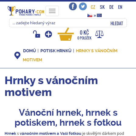
CZ
SK
DE
EN
Toggle
»
navigation
HLEDAT
0 KČ
0 POLOŽEK
DOMŮ
POTISK HRNKŮ
HRNKY S VÁNOČNÍM
MOTIVEM
Hrnky s vánočním
motivem
V
ánoční hrnek
,
hrnek s
potiskem, hrnek s fotkou
s
je skvělým dárkem pod
Hrnek
vánočním
motivem a Vaší fotkou