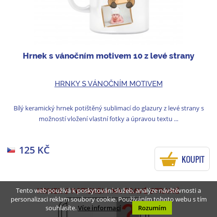
Hrnek s vánočním motivem 10 z levé strany
HRNKY S VÁNOČNÍM MOTIVEM
Bílý keramický hrnek potištěný sublimací do glazury z levé strany s
možností vložení vlastní fotky a úpravou textu ...
125 KČ
KOUPIT
Tento web používá k poskytování služeb, analýze návštěvnosti a
personalizaci reklam soubory cookie. Používáním tohoto webu s tím
souhlasíte.
Více informací
Rozumím