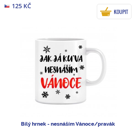
125 KČ
KOUPIT
Bílý hrnek - nesnáším Vánoce/pravák