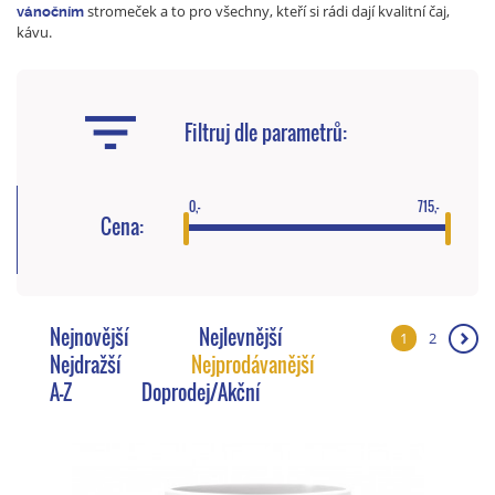
stromeček a to pro všechny, kteří si rádi dají kvalitní čaj,
vánočním
kávu.
Filtruj dle parametrů:
0,-
715,-
Cena:
Nejnovější
Nejlevnější
1
2
❯
Nejdražší
Nejprodávanější
A-Z
Doprodej/Akční