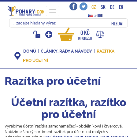
CZ
SK
DE
EN
Toggle
»
navigation
HLEDAT
0 KČ
0 POLOŽEK
DOMŮ
ČLÁNKY, RADY A NÁVODY
RAZÍTKA
PRO ÚČETNÍ
Razítka pro účetní
Účetní razítka, razítko
pro účetní
Vyrábíme účetní razítka samonamáčecí - obdélníková i čtvercová.
Nabízíme široký sortiment razítek pro účetní od malých s