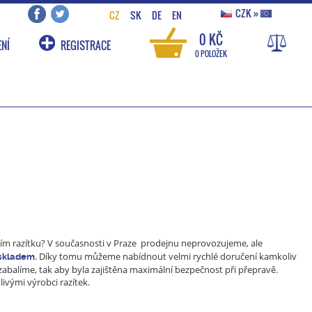
CZK
»
CZ
SK
DE
EN
0 KČ
NÍ
REGISTRACE
0 POLOŽEK
cím razítku? V současnosti v Praze prodejnu neprovozujeme, ale
. Díky tomu můžeme nabídnout velmi rychlé doručení kamkoliv
skladem
zabalíme, tak aby byla zajištěna maximální bezpečnost při přepravě.
livými výrobci razítek.