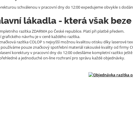
rekturou schválenou v pracovní dny do 12:00 expedujeme obvykle s dodání
lavní lákadla - která však beze
pletního razítka ZDARMA po České republice. Platí při platbě předem.
 grafického návrhu je v ceně každého razítka.
načková razítka COLOP s nejvyšší možnou kvalitou otisku díky laserové tex
ě používáme pouze značkový spotřební materiál rakouské kvality od firmy 
lasení korektury v pracovní dny do 12:00 odesíláme kompletní razítko ještě
přehledné a jednoduché on-line rozhraní pro správu každé objednávky.