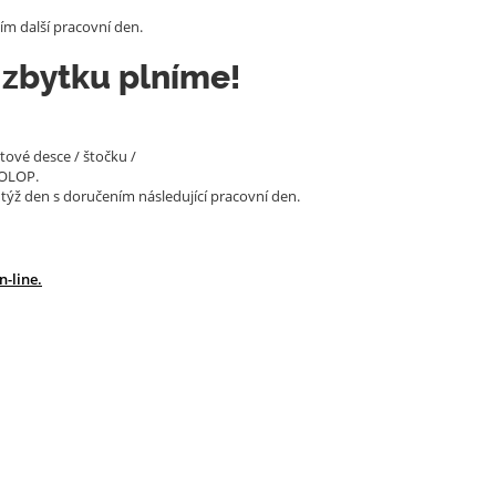
m další pracovní den.
 zbytku plníme!
tové desce / štočku /
COLOP.
 týž den s doručením následující pracovní den.