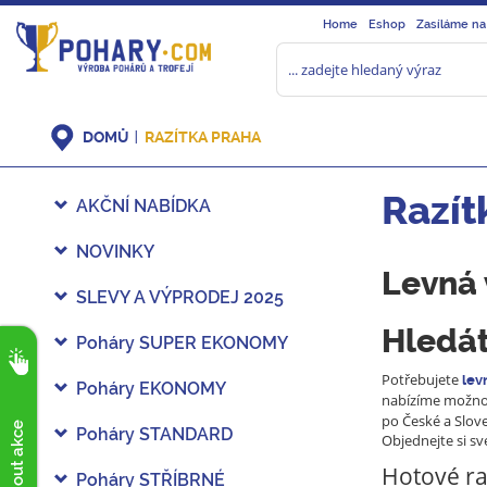
Home
Eshop
Zasíláme na
DOMŮ
RAZÍTKA PRAHA
Razít
AKČNÍ NABÍDKA
NOVINKY
Levná 
SLEVY A VÝPRODEJ 2025
Hledát
Poháry SUPER EKONOMY
Potřebujete
lev
Poháry EKONOMY
nabízíme možnos
po České a Slove
Poháry STANDARD
Objednejte si sv
Hotové raz
Poháry STŘÍBRNÉ