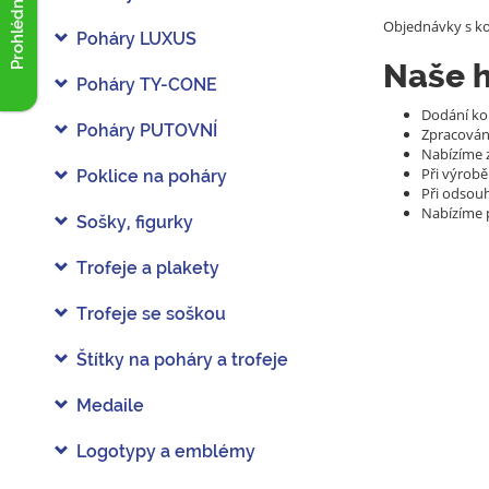
Prohlédnout akce
Objednávky s ko
Poháry LUXUS
Naše h
Poháry TY-CONE
Dodání kom
Poháry PUTOVNÍ
Zpracování
Nabízíme z
Při výrob
Poklice na poháry
Při odsouh
Nabízíme 
Sošky, figurky
Trofeje a plakety
Trofeje se soškou
Štítky na poháry a trofeje
Medaile
Logotypy a emblémy