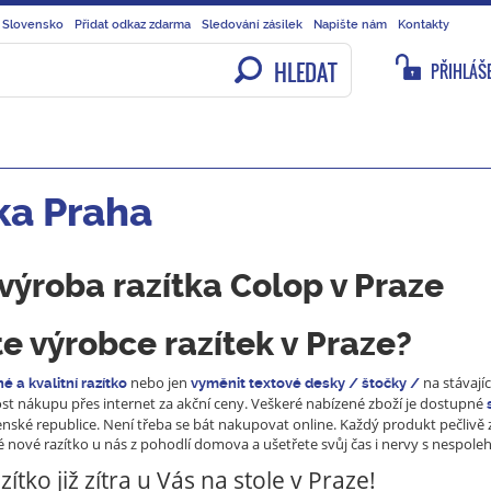
 Slovensko
Přidat odkaz zdarma
Sledování zásilek
Napište nám
Kontakty
HLEDAT
PŘIHLÁŠE
ka Praha
výroba razítka Colop v Praze
e výrobce razítek v Praze?
nebo jen
na stávají
né a kvalitní razítko
vyměnit textové desky / štočky /
t nákupu přes internet za akční ceny. Veškeré nabízené zboží je dostupné
nské republice. Není třeba se bát nakupovat online. Každý produkt pečlivě 
é nové razítko u nás z pohodlí domova a ušetřete svůj čas i nervy s nespoleh
ítko již zítra u Vás na stole v Praze!