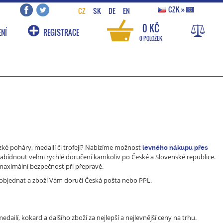
CZK
»
CZ
SK
DE
EN
0 KČ
NÍ
REGISTRACE
0 POLOŽEK
ízké poháry, medailí či trofejí? Nabízíme možnost
levného nákupu přes
bídnout velmi rychlé doručení kamkoliv po České a Slovenské republice.
 maximální bezpečnost při přepravě.
objednat a zboží Vám doručí Česká pošta nebo PPL.
dailí, kokard a dalšího zboží za nejlepší a nejlevnější ceny na trhu.