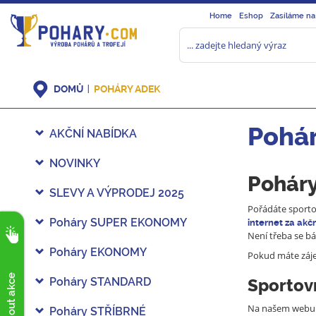
Home
Eshop
Zasíláme na
DOMŮ
POHÁRY ADEK
Pohá
AKČNÍ NABÍDKA
NOVINKY
Poháry
SLEVY A VÝPRODEJ 2025
Pořádáte sportov
Poháry SUPER EKONOMY
internet
za akčn
Není třeba se bá
Poháry EKONOMY
Pokud máte zá
Poháry STANDARD
Sportovn
Na našem webu
Poháry STŘÍBRNÉ