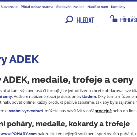
 Slovensko
Přidat odkaz zdarma
Sledování zásilek
Napište nám
Kontakty
HLEDAT
PŘIHLÁŠE
ry ADEK
 ADEK, medaile, trofeje a ceny
ní utkání, výstavu psů či turnaj? Jste jednotlivec a chcete obdarovat své bl
. Veškeré nabízené zboží je dostupné
. Díky tomu můžeme na
í ceny
skladem
t nakupovat online. Každý produkt pečlivě zabalíme, tak aby byla zajištěna
jem o
, můžete nás navštívit v naší
prodejně
nebo on-line 
osobní vyzvednutí
í poháry, medaile, kokardy a trofeje
naleznete ten nejlepší sortiment sportovních pohárů, me
www.POHARY.com