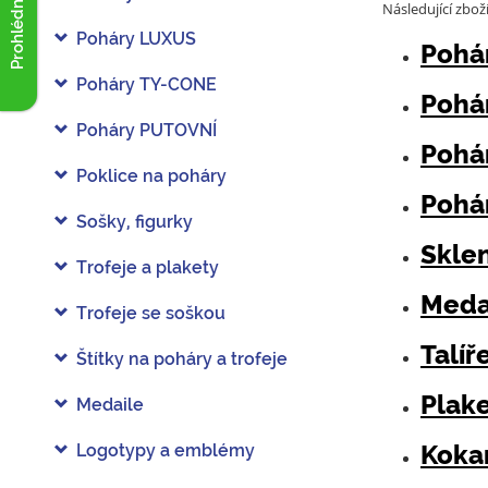
Prohlédnout akce
Následující zbož
Poháry LUXUS
Pohá
Poháry TY-CONE
Pohá
Poháry PUTOVNÍ
Pohá
Poklice na poháry
Pohá
Sošky, figurky
Sklen
Trofeje a plakety
Meda
Trofeje se soškou
Talíř
Štítky na poháry a trofeje
Plak
Medaile
Koka
Logotypy a emblémy