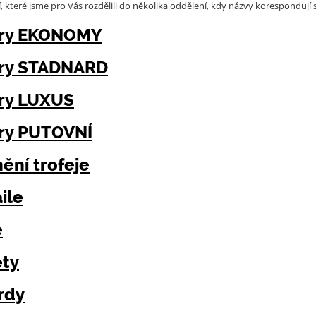
í, které jsme pro Vás rozdělili do několika oddělení, kdy názvy korespondují 
ry EKONOMY
ry STADNARD
ry LUXUS
ry PUTOVNÍ
ění trofeje
ile
e
ety
rdy