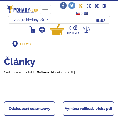
CZ
SK
DE
EN
Toggle
»
navigation
HLEDAT
0 KČ
0 POLOŽEK
DOMŮ
Články
Certifikace produktu
9v3---certification
[PDF]
Odstoupení od smlouvy
Výměna velikosti trička pdf