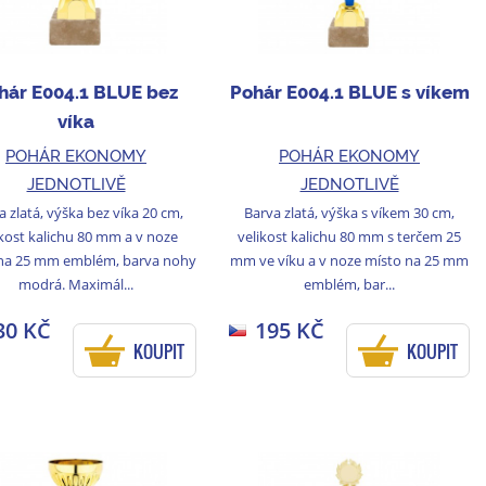
hár E004.1 BLUE bez
Pohár E004.1 BLUE s víkem
víka
POHÁR EKONOMY
POHÁR EKONOMY
JEDNOTLIVĚ
JEDNOTLIVĚ
a zlatá, výška bez víka 20 cm,
Barva zlatá, výška s víkem 30 cm,
ikost kalichu 80 mm a v noze
velikost kalichu 80 mm s terčem 25
na 25 mm emblém, barva nohy
mm ve víku a v noze místo na 25 mm
modrá. Maximál...
emblém, bar...
30 KČ
195 KČ
KOUPIT
KOUPIT