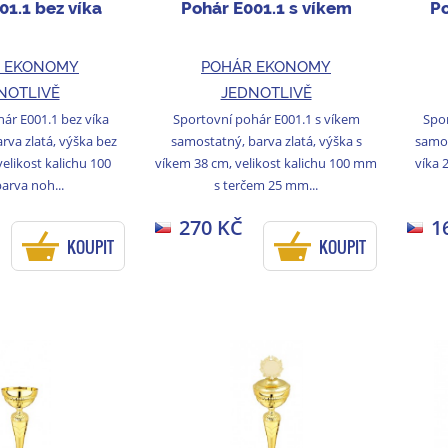
01.1 bez víka
Pohár E001.1 s víkem
Po
 EKONOMY
POHÁR EKONOMY
NOTLIVĚ
JEDNOTLIVĚ
ár E001.1 bez víka
Sportovní pohár E001.1 s víkem
Spor
rva zlatá, výška bez
samostatný, barva zlatá, výška s
samos
velikost kalichu 100
víkem 38 cm, velikost kalichu 100 mm
víka 
arva noh...
s terčem 25 mm...
270 KČ
1
KOUPIT
KOUPIT