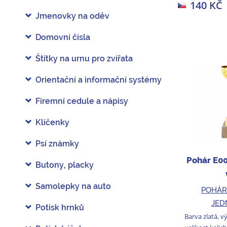
140 KČ
Jmenovky na oděv
Domovní čísla
Štítky na urnu pro zvířata
Orientační a informační systémy
Firemní cedule a nápisy
Klíčenky
Psí známky
Pohár E0
Butony, placky
Samolepky na auto
POHÁR
JED
Potisk hrnků
Barva zlatá, v