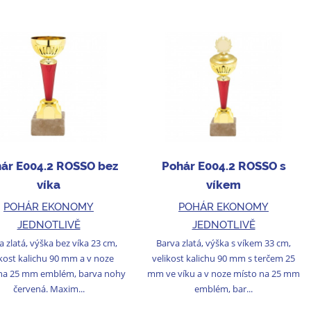
ár E004.2 ROSSO bez
Pohár E004.2 ROSSO s
víka
víkem
POHÁR EKONOMY
POHÁR EKONOMY
JEDNOTLIVĚ
JEDNOTLIVĚ
a zlatá, výška bez víka 23 cm,
Barva zlatá, výška s víkem 33 cm,
ikost kalichu 90 mm a v noze
velikost kalichu 90 mm s terčem 25
na 25 mm emblém, barva nohy
mm ve víku a v noze místo na 25 mm
červená. Maxim...
emblém, bar...