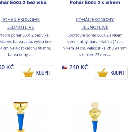
hár E001.2 bez víka
Pohár E001.2 s víkem
POHÁR EKONOMY
POHÁR EKONOMY
JEDNOTLIVĚ
JEDNOTLIVĚ
tovní pohár E001.2 bez víka
Sportovní pohár E001.2 s víkem
tatný, barva zlatá, výška bez
samostatný, barva zlatá, výška s
24 cm, velikost kalichu 90 mm,
víkem 34 cm, velikost kalichu 90 mm
barva nohy z...
s terčem 25 mm,...
60 KČ
240 KČ
KOUPIT
KOUPIT