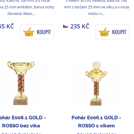
kost kalichu 100 mm a v noze
s víkem 35 cm, velikost kalichu 100
na 25 mm emblém, barva nohy
mm s terčem 25 mm ve víku a v noze
červená. Maxi...
místo n...
55 KČ
235 KČ
KOUPIT
KOUPIT
ohár E006.1 GOLD -
Pohár E006.1 GOLD -
ROSSO bez víka
ROSSO s víkem