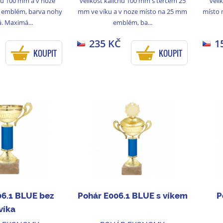
chu 100 mm a v noze
velikost kalichu 100 mm s terčem 25
veli
 emblém, barva nohy
mm ve víku a v noze místo na 25 mm
místo 
. Maximá...
emblém, ba...
235 KČ
1
KOUPIT
KOUPIT
06.1 BLUE bez
Pohár E006.1 BLUE s víkem
P
víka