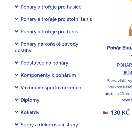
Poháry a trofeje pro hasiče
Poháry a trofeje pro stolní tenis
Poháry a trofeje pro tenis
Poháry na koňské závody,
Pohár E00
dostihy
Podstavce na poháry
POHÁR
JED
Komponenty k pohárům
Barva zlatá, v
velikost kali
Vavřínové sportovní věnce
místo na 25 mm
zelená
Diplomy
130 KČ
Kokardy
Šerpy a dekorovací stuhy