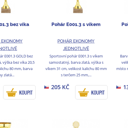
01.3 bez víka
Pohár E001.3 s víkem
Po
 EKONOMY
POHÁR EKONOMY
NOTLIVĚ
JEDNOTLIVĚ
ár E001.3 GOLD bez
Sportovní pohár E001.3 s víkem
Barv
á, výška bez víka 20,5
samostatný, barva zlatá, výška s
vel
alichu 80 mm, barva
víkem 31 cm, velikost kalichu 80 mm
místo 
y zlatá...
s terčem 25 mm,...
205 KČ
1
KOUPIT
KOUPIT