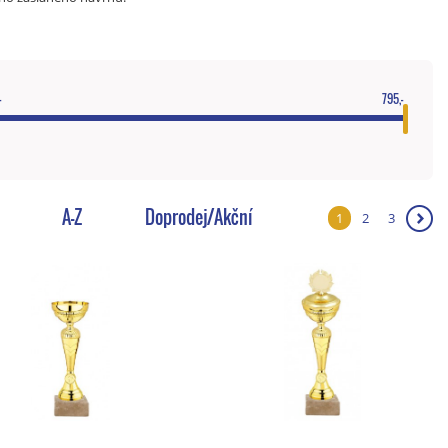
-
795,-
A-Z
Doprodej/Akční
1
2
3
❯