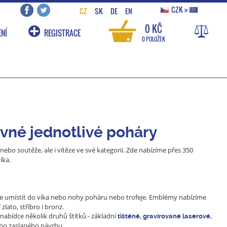
CZK
»
CZ
SK
DE
EN
0 KČ
NÍ
REGISTRACE
0 POLOŽEK
vné jednotlivé poháry
ebo soutěže, ale i vítěze ve své kategorii. Zde nabízíme přes 350
íka.
lze umístit do víka nebo nohy poháru nebo trofeje. Emblémy nabízíme
zlato, stříbro i bronz.
nabídce několik druhů štítků - základní
tištěné, gravírované laserové,
ho zaslaného návrhu.