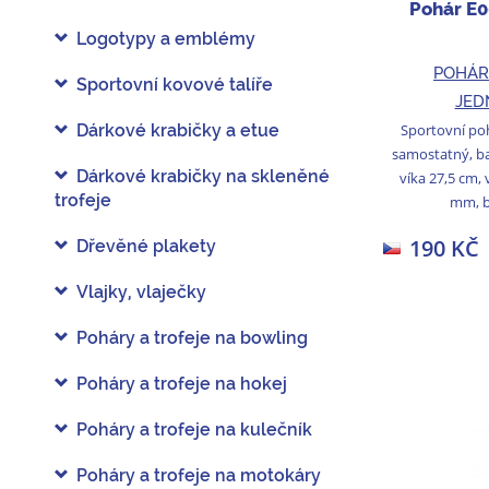
Pohár E0
Logotypy a emblémy
POHÁR
Sportovní kovové talíře
JED
Sportovní poh
Dárkové krabičky a etue
samostatný, ba
Dárkové krabičky na skleněné
víka 27,5 cm, 
trofeje
mm, b
190 KČ
Dřevěné plakety
Vlajky, vlaječky
Poháry a trofeje na bowling
Poháry a trofeje na hokej
Poháry a trofeje na kulečník
Poháry a trofeje na motokáry