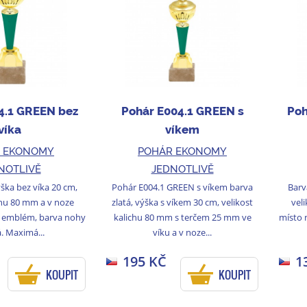
4.1 GREEN bez
Pohár E004.1 GREEN s
Poh
víka
víkem
 EKONOMY
POHÁR EKONOMY
NOTLIVĚ
JEDNOTLIVĚ
ýška bez víka 20 cm,
Pohár E004.1 GREEN s víkem barva
Barv
chu 80 mm a v noze
zlatá, výška s víkem 30 cm, velikost
vel
 emblém, barva nohy
kalichu 80 mm s terčem 25 mm ve
místo 
. Maximá...
víku a v noze...
195 KČ
1
KOUPIT
KOUPIT