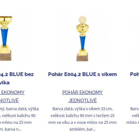
04.2 BLUE bez
Pohár E004.2 BLUE s víkem
Poh
víka
 EKONOMY
POHÁR EKONOMY
NOTLIVĚ
JEDNOTLIVĚ
ý, barva zlatá, výška
Barva zlatá, výška s víkem 33 cm,
Barv
 velikost kalichu 90
velikost kalichu 90 mm s terčem 25
vel
e místo na 25 mm
mm ve víku a v noze místo na 25 mm
místo 
, barva n...
emblém, bar...