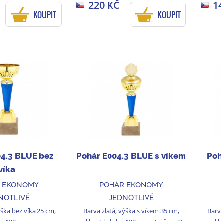
220 KČ
1
KOUPIT
KOUPIT
04.3 BLUE bez
Pohár E004.3 BLUE s víkem
Poh
víka
 EKONOMY
POHÁR EKONOMY
NOTLIVĚ
JEDNOTLIVĚ
ýška bez víka 25 cm,
Barva zlatá, výška s víkem 35 cm,
Barv