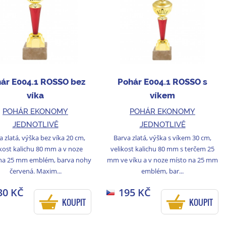
ár E004.1 ROSSO bez
Pohár E004.1 ROSSO s
víka
víkem
POHÁR EKONOMY
POHÁR EKONOMY
JEDNOTLIVĚ
JEDNOTLIVĚ
a zlatá, výška bez víka 20 cm,
Barva zlatá, výška s víkem 30 cm,
ikost kalichu 80 mm a v noze
velikost kalichu 80 mm s terčem 25
na 25 mm emblém, barva nohy
mm ve víku a v noze místo na 25 mm
červená. Maxim...
emblém, bar...
30 KČ
195 KČ
KOUPIT
KOUPIT