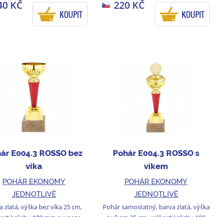
40 KČ
220 KČ
KOUPIT
KOUPIT
ár E004.3 ROSSO bez
Pohár E004.3 ROSSO s
víka
víkem
POHÁR EKONOMY
POHÁR EKONOMY
JEDNOTLIVĚ
JEDNOTLIVĚ
a zlatá, výška bez víka 25 cm,
Pohár samostatný, barva zlatá, výška