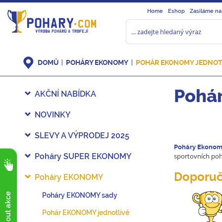
Home
Eshop
Zasíláme na
DOMŮ
POHÁRY EKONOMY
POHÁR EKONOMY JEDNOT
Pohá
AKČNÍ NABÍDKA
NOVINKY
SLEVY A VÝPRODEJ 2025
Poháry Ekono
Poháry SUPER EKONOMY
sportovních poh
Doporuč
Poháry EKONOMY
Poháry EKONOMY sady
Pohár EKONOMY jednotlivě