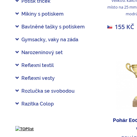
velikost kali
Potisk triček
místo na 25 mm
modrá
Mikiny s potiskem
155 KČ
Bavlněné tašky s potiskem
Gymsacky, vaky na záda
Narozeninový set
Reflexní textil
Reflexní vesty
Rozlučka se svobodou
Razítka Colop
Pohár E0