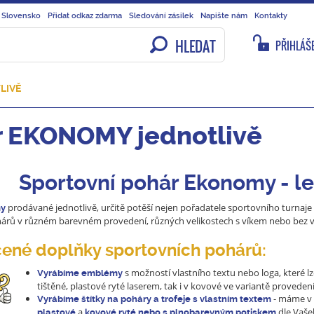
 Slovensko
Přidat odkaz zdarma
Sledování zásilek
Napište nám
Kontakty
HLEDAT
PŘIHLÁŠE
LIVĚ
r EKONOMY jednotlivě
Sportovní pohár Ekonomy - le
prodávané jednotlivě, určitě potěší nejen pořadatele sportovního turnaje n
my
árů v různém barevném provedení, různých velikostech s víkem nebo bez v
ené doplňky sportovních pohárů:
s možností vlastního textu nebo loga, které 
Vyrábí
me emblémy
tištěné, plastové ryté laserem, tak i v kovové ve variantě provedení 
- máme v 
Vyrábíme štítky na poháry a trofeje s vlastním textem
a
dle Vaše
plastové
kovové ryté nebo s plnobarevným potiskem