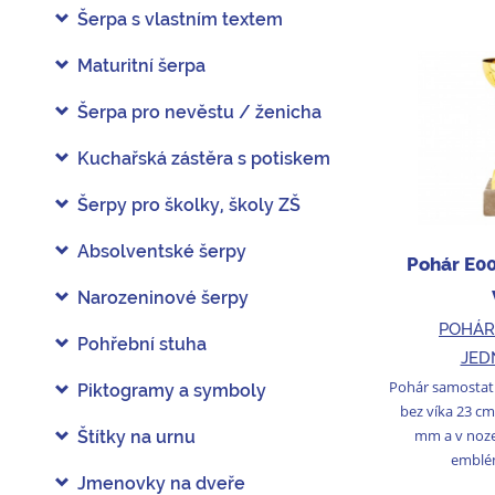
Šerpa s vlastním textem
Maturitní šerpa
Šerpa pro nevěstu / ženicha
Kuchařská zástěra s potiskem
Šerpy pro školky, školy ZŠ
Absolventské šerpy
Pohár E0
Narozeninové šerpy
POHÁR
Pohřební stuha
JED
Pohár samostatn
Piktogramy a symboly
bez víka 23 cm,
mm a v noz
Štítky na urnu
emblém
Jmenovky na dveře