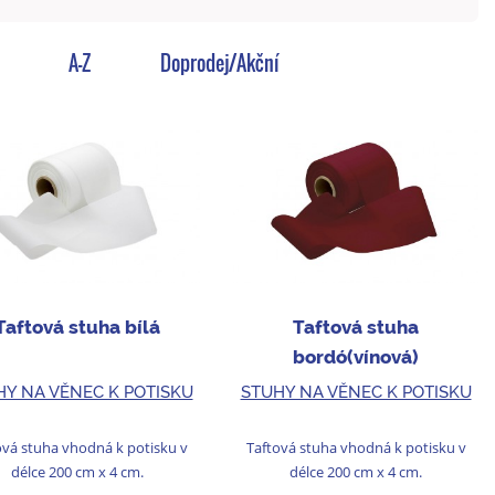
A-Z
Doprodej/Akční
Taftová stuha bílá
Taftová stuha
bordó(vínová)
HY NA VĚNEC K POTISKU
STUHY NA VĚNEC K POTISKU
ová stuha vhodná k potisku v
Taftová stuha vhodná k potisku v
délce 200 cm x 4 cm.
délce 200 cm x 4 cm.