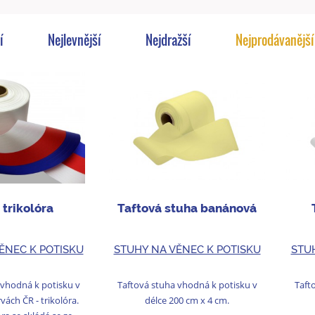
í
Nejlevnější
Nejdražší
Nejprodávanější
 trikolóra
Taftová stuha banánová
ĚNEC K POTISKU
STUHY NA VĚNEC K POTISKU
STU
 vhodná k potisku v
Taftová stuha vhodná k potisku v
Taft
ách ČR - trikolóra.
délce 200 cm x 4 cm.