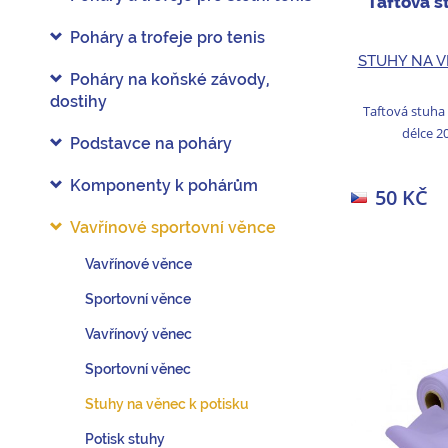
Taftová s
Poháry a trofeje pro tenis
STUHY NA V
Poháry na koňské závody,
dostihy
Taftová stuha
délce 2
Podstavce na poháry
Komponenty k pohárům
50 KČ
Vavřínové sportovní věnce
Vavřínové věnce
Sportovní věnce
Vavřínový věnec
Sportovní věnec
Stuhy na věnec k potisku
Potisk stuhy