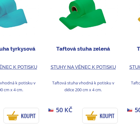
tuha tyrkysová
Taftová stuha zelená
T
ĚNEC K POTISKU
STUHY NA VĚNEC K POTISKU
STU
 vhodná k potisku v
Taftová stuha vhodná k potisku v
Taft
00 cm x 4 cm.
délce 200 cm x 4 cm.
50 KČ
5
KOUPIT
KOUPIT