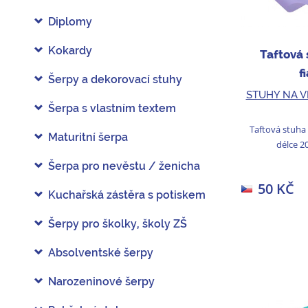
Diplomy
Kokardy
Taftová 
f
Šerpy a dekorovací stuhy
STUHY NA V
Šerpa s vlastním textem
Taftová stuha
Maturitní šerpa
délce 2
Šerpa pro nevěstu / ženicha
50 KČ
Kuchařská zástěra s potiskem
Šerpy pro školky, školy ZŠ
Absolventské šerpy
Narozeninové šerpy