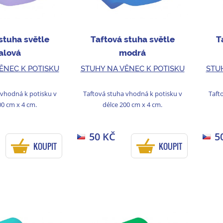
stuha světle
Taftová stuha světle
T
ialová
modrá
ĚNEC K POTISKU
STUHY NA VĚNEC K POTISKU
STU
 vhodná k potisku v
Taftová stuha vhodná k potisku v
Taft
00 cm x 4 cm.
délce 200 cm x 4 cm.
50 KČ
5
KOUPIT
KOUPIT