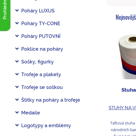
Prohlédnout akce
Poháry LUXUS
Nejnovějš
Poháry TY-CONE
Poháry PUTOVNÍ
Poklice na poháry
Sošky, figurky
Trofeje a plakety
Trofeje se soškou
Stuha
Štítky na poháry a trofeje
STUHY NA V
Medaile
Taftová stuha
Logotypy a emblémy
národních barv