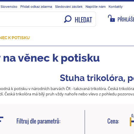
 Slovensko
Přidat odkaz zdarma
Sledování zásilek
Napište nám
Kontakty
HLEDAT
PŘIHLÁŠE
NEC K POTISKU
 na věnec k potisku
Stuha trikolóra, p
odná k potisku v národních barvách ČR - takzvaná trikolóra. Česká trikolóra 
. Česká trikolóra má bílý pruh vždy nahoře nebo vlevo z pohledu pozorovat
0,
Filtruj dle parametrů:
Cena: