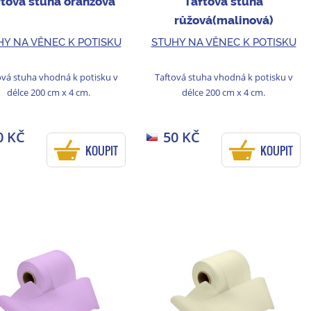
ftová stuha oranžová
Taftová stuha
růžová(malinová)
HY NA VĚNEC K POTISKU
STUHY NA VĚNEC K POTISKU
ová stuha vhodná k potisku v
Taftová stuha vhodná k potisku v
délce 200 cm x 4 cm.
délce 200 cm x 4 cm.
0 KČ
50 KČ
KOUPIT
KOUPIT