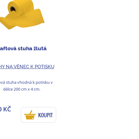
aftová stuha žlutá
HY NA VĚNEC K POTISKU
ová stuha vhodná k potisku v
délce 200 cm x 4 cm.
0 KČ
KOUPIT