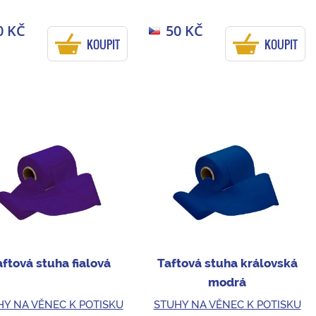
0 KČ
50 KČ
KOUPIT
KOUPIT
ftová stuha fialová
Taftová stuha královská
modrá
HY NA VĚNEC K POTISKU
STUHY NA VĚNEC K POTISKU