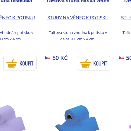
tuha lososová
Taftová stuha nilská zeleň
Ta
ĚNEC K POTISKU
STUHY NA VĚNEC K POTISKU
STU
 vhodná k potisku v
Taftová stuha vhodná k potisku v
Taft
00 cm x 4 cm.
délce 200 cm x 4 cm.
50 KČ
5
KOUPIT
KOUPIT