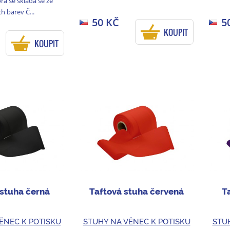
ra se skládá se ze
ch barev Č...
50 KČ
5
KOUPIT
KOUPIT
 stuha černá
Taftová stuha červená
Ta
ĚNEC K POTISKU
STUHY NA VĚNEC K POTISKU
STU