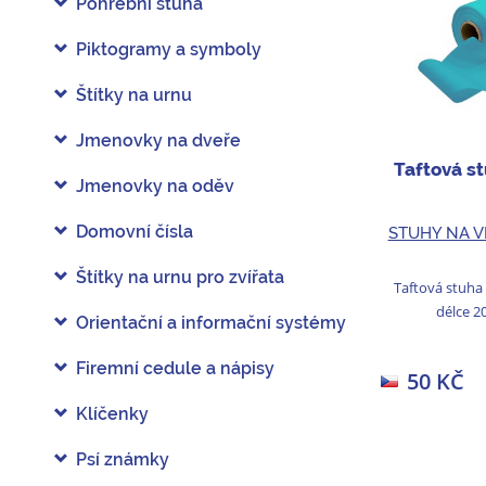
Pohřební stuha
Piktogramy a symboly
Štítky na urnu
Jmenovky na dveře
Taftová s
Jmenovky na oděv
Domovní čísla
STUHY NA V
Štítky na urnu pro zvířata
Taftová stuha
délce 2
Orientační a informační systémy
Firemní cedule a nápisy
50 KČ
Klíčenky
Psí známky