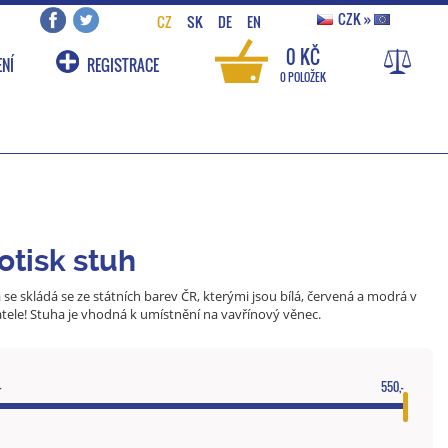
CZK
»
CZ
SK
DE
EN
0 KČ
NÍ
REGISTRACE
0 POLOŽEK
otisk stuh
se skládá se ze státních barev ČR, kterými jsou bílá, červená a modrá v
ele! Stuha je vhodná k umístnění na vavřínový věnec.
-
550,-