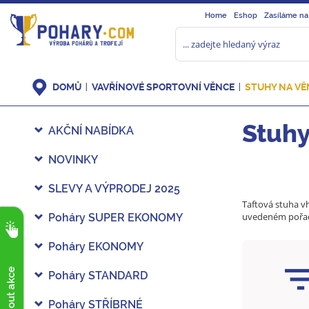
Home
Eshop
Zasíláme na
DOMŮ
VAVŘÍNOVÉ SPORTOVNÍ VĚNCE
STUHY NA VĚ
Stuhy
AKČNÍ NABÍDKA
NOVINKY
SLEVY A VÝPRODEJ 2025
Taftová stuha vh
uvedeném pořadí
Poháry SUPER EKONOMY
Poháry EKONOMY
Poháry STANDARD
Poháry STŘÍBRNÉ