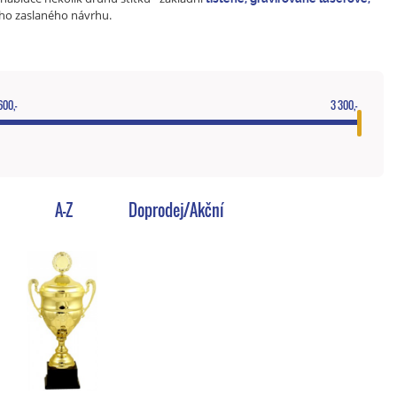
ho zaslaného návrhu.
600,-
3 300,-
A-Z
Doprodej/Akční