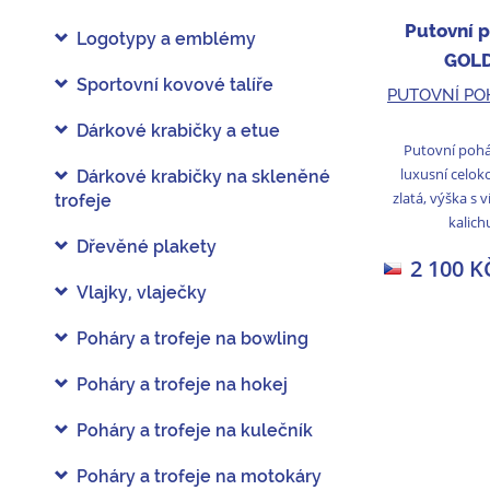
Putovní 
Logotypy a emblémy
GOLD
Sportovní kovové talíře
PUTOVNÍ PO
Dárkové krabičky a etue
Putovní pohá
luxusní celok
Dárkové krabičky na skleněné
zlatá, výška s 
trofeje
kalich
Dřevěné plakety
2 100 K
Vlajky, vlaječky
Poháry a trofeje na bowling
Poháry a trofeje na hokej
Poháry a trofeje na kulečník
Poháry a trofeje na motokáry