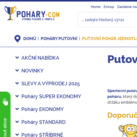
Home
Eshop
Zasíláme na
DOMŮ
POHÁRY PUTOVNÍ
PUTOVNÍ POHÁR JEDNOTL
Putov
AKČNÍ NABÍDKA
NOVINKY
SLEVY A VÝPRODEJ 2025
Sportovní puto
Poháry SUPER EKONOMY
, který 
poháru
držáku emblému 
Poháry EKONOMY
Doporuč
Poháry STANDARD
Poháry STŘÍBRNÉ