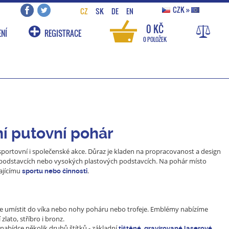
CZK
»
CZ
SK
DE
EN
0 KČ
NÍ
REGISTRACE
0 POLOŽEK
ní putovní pohár
sportovní i společenské akce. Důraz je kladen na propracovanost a design
h podstavcích nebo vysokých plastových podstavcích. Na pohár místo
ajícímu
.
sportu nebo činnosti
lze umístit do víka nebo nohy poháru nebo trofeje. Emblémy nabízíme
zlato, stříbro i bronz.
nabídce několik druhů štítků - základní
tištěné, gravírované laserové,