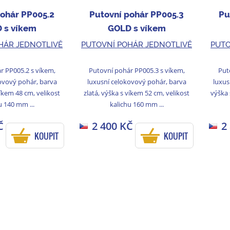
pohár PP005.2
Putovní pohár PP005.3
Pu
 s víkem
GOLD s víkem
HÁR JEDNOTLIVĚ
PUTOVNÍ POHÁR JEDNOTLIVĚ
PUTO
r PP005.2 s víkem,
Putovní pohár PP005.3 s víkem,
Put
ovový pohár, barva
luxusní celokovový pohár, barva
luxus
víkem 48 cm, velikost
zlatá, výška s víkem 52 cm, velikost
výška 
u 140 mm ...
kalichu 160 mm ...
Č
2 400 KČ
2
KOUPIT
KOUPIT