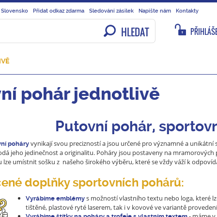
 Slovensko
Přidat odkaz zdarma
Sledování zásilek
Napište nám
Kontakty
HLEDAT
PŘIHLÁŠE
IVĚ
ní pohár jednotlivě
Putovní pohár, sportov
vynikají svou precizností a jsou určené pro významné a unikátní 
vní poháry
dodá jeho jedinečnost a originalitu. Poháry jsou postaveny na mramorovýc
lze umístnit sošku z našeho širokého výběru, které se vždy váží k odpovíd
ené doplňky sportovních pohárů:
s možností vlastního textu nebo loga, které 
Vyrábí
me emblémy
tištěné, plastové ryté laserem, tak i v kovové ve variantě provedení 
- máme v 
Vyrábíme štítky na poháry a trofeje s vlastním textem