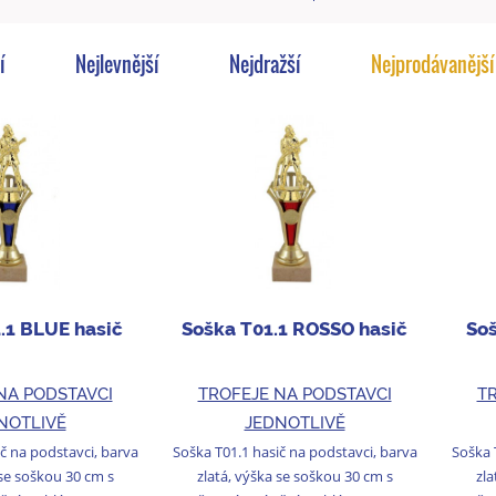
í
Nejlevnější
Nejdražší
Nejprodávanější
.1 BLUE hasič
Soška T01.1 ROSSO hasič
Soš
NA PODSTAVCI
TROFEJE NA PODSTAVCI
TR
NOTLIVĚ
JEDNOTLIVĚ
č na podstavci, barva
Soška T01.1 hasič na podstavci, barva
Soška 
 se soškou 30 cm s
zlatá, výška se soškou 30 cm s
zla