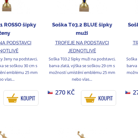
.1 ROSSO šipky
Soška T03.2 BLUE šipky
Soš
ženy
muži
NA PODSTAVCI
TROFEJE NA PODSTAVCI
TR
NOTLIVĚ
JEDNOTLIVĚ
ky ženy na podstavci,
Soška T03.2 šipky muži na podstavci,
Soška 
ška se soškou 30 cm s
barva zlatá, výška se soškou 29 cm s
barva 
tění emblému 25 mm
možností umístění emblému 25 mm
možno
o vlas...
nebo vlas...
270 KČ
2
KOUPIT
KOUPIT