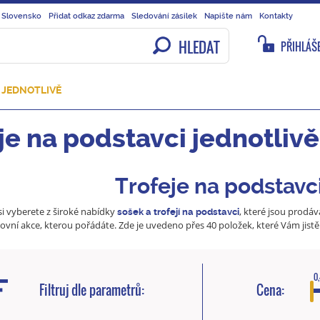
 Slovensko
Přidat odkaz zdarma
Sledování zásilek
Napište nám
Kontakty
HLEDAT
PŘIHLÁŠE
 JEDNOTLIVĚ
je na podstavci jednotlivě
Trofeje na podstavci
 si vyberete z široké nabídky
, které jsou prodáv
sošek a trofejí na podstavci
ovní akce, kterou pořádáte. Zde je uvedeno přes 40 položek, které Vám jist
0,
Filtruj dle parametrů:
Cena: