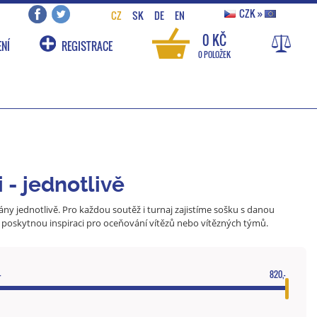
CZK
»
CZ
SK
DE
EN
0 KČ
NÍ
REGISTRACE
0 POLOŽEK
 - jednotlivě
ány jednotlivě. Pro každou soutěž i turnaj zajistíme sošku s danou
ě poskytnou inspiraci pro oceňování vítězů nebo vítězných týmů.
-
820,-