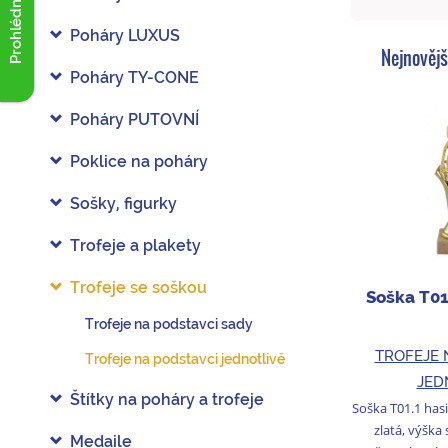
Prohlédnout akce
Poháry LUXUS
Nejnovějš
Poháry TY-CONE
Poháry PUTOVNÍ
Poklice na poháry
Sošky, figurky
Trofeje a plakety
Trofeje se soškou
Soška T01
Trofeje na podstavci sady
TROFEJE 
Trofeje na podstavci jednotlivě
JED
Štítky na poháry a trofeje
Soška T01.1 hasi
zlatá, výška
Medaile