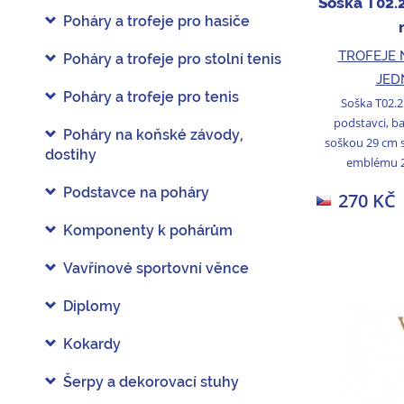
Soška T02.
Poháry a trofeje pro hasiče
TROFEJE 
Poháry a trofeje pro stolní tenis
JED
Poháry a trofeje pro tenis
Soška T02.2
podstavci, ba
Poháry na koňské závody,
soškou 29 cm 
dostihy
emblému 2
Podstavce na poháry
270 KČ
Komponenty k pohárům
Vavřínové sportovní věnce
Diplomy
Kokardy
Šerpy a dekorovací stuhy