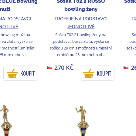
2 BLUE bowling
Soška T02.2 ROSSO
Sošk
muži
bowling ženy
NA PODSTAVCI
TROFEJE NA PODSTAVCI
TR
NOTLIVĚ
JEDNOTLIVĚ
 bowling muži na
Soška T02.2 bowling ženy na
So
rva zlatá, výška se
podstavci, barva zlatá, výška se
pod
s možností umístění
soškou 29 cm s možností umístění
soško
5 mm nebo vl...
emblému 25 mm nebo vl...
e
270 KČ
2
KOUPIT
KOUPIT