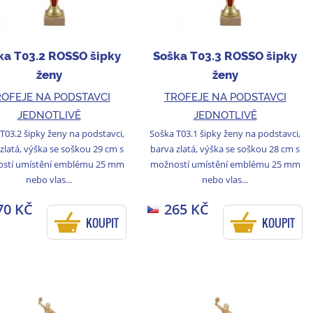
ka T03.2 ROSSO šipky
Soška T03.3 ROSSO šipky
ženy
ženy
OFEJE NA PODSTAVCI
TROFEJE NA PODSTAVCI
JEDNOTLIVĚ
JEDNOTLIVĚ
T03.2 šipky ženy na podstavci,
Soška T03.1 šipky ženy na podstavci,
zlatá, výška se soškou 29 cm s
barva zlatá, výška se soškou 28 cm s
stí umístění emblému 25 mm
možností umístění emblému 25 mm
nebo vlas...
nebo vlas...
70 KČ
265 KČ
KOUPIT
KOUPIT