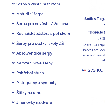
Šerpa s vlastním textem
Maturitní šerpa
Soška T03
Šerpa pro nevěstu / ženicha
TROFEJE 
Kuchařská zástěra s potiskem
JED
Šerpy pro školky, školy ZŠ
Soška T03.1 šip
barva zlatá, vý
Absolventské šerpy
možností umís
neb
Narozeninové šerpy
275 KČ
Pohřební stuha
Piktogramy a symboly
Štítky na urnu
Jmenovky na dveře