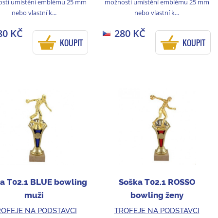
stí umístění emblému 25 mm
možností umístění emblému 25 mm
nebo vlastní k...
nebo vlastní k...
80 KČ
280 KČ
KOUPIT
KOUPIT
a T02.1 BLUE bowling
Soška T02.1 ROSSO
muži
bowling ženy
OFEJE NA PODSTAVCI
TROFEJE NA PODSTAVCI