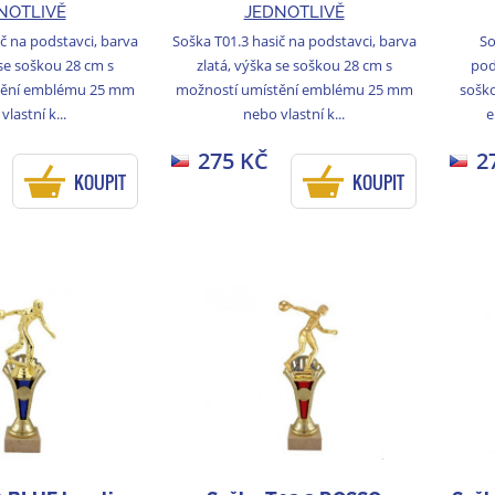
NOTLIVĚ
JEDNOTLIVĚ
č na podstavci, barva
Soška T01.3 hasič na podstavci, barva
So
 se soškou 28 cm s
zlatá, výška se soškou 28 cm s
pod
tění emblému 25 mm
možností umístění emblému 25 mm
soško
vlastní k...
nebo vlastní k...
e
275 KČ
2
KOUPIT
KOUPIT