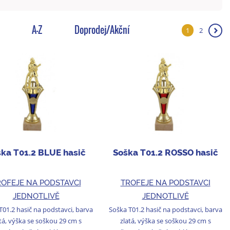
A-Z
Doprodej/Akční
1
2
❯
ka T01.2 BLUE hasič
Soška T01.2 ROSSO hasič
OFEJE NA PODSTAVCI
TROFEJE NA PODSTAVCI
JEDNOTLIVĚ
JEDNOTLIVĚ
T01.2 hasič na podstavci, barva
Soška T01.2 hasič na podstavci, barva
tá, výška se soškou 29 cm s
zlatá, výška se soškou 29 cm s