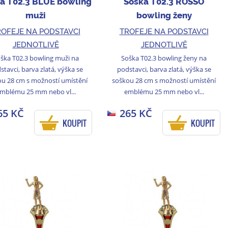
a T02.3 BLUE bowling
Soška T02.3 ROSSO
muži
bowling ženy
OFEJE NA PODSTAVCI
TROFEJE NA PODSTAVCI
JEDNOTLIVĚ
JEDNOTLIVĚ
ška T02.3 bowling muži na
Soška T02.3 bowling ženy na
stavci, barva zlatá, výška se
podstavci, barva zlatá, výška se
u 28 cm s možností umístění
soškou 28 cm s možností umístění
mblému 25 mm nebo vl...
emblému 25 mm nebo vl...
65 KČ
265 KČ
KOUPIT
KOUPIT