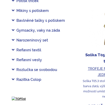
Potisk triček
Mikiny s potiskem
Bavlněné tašky s potiskem
Gymsacky, vaky na záda
Narozeninový set
Reflexní textil
Soška T05
Reflexní vesty
TROFEJE 
Rozlučka se svobodou
JED
Razítka Colop
Soška T05.3 stol
barva zlatá, vý
možností umís
ne