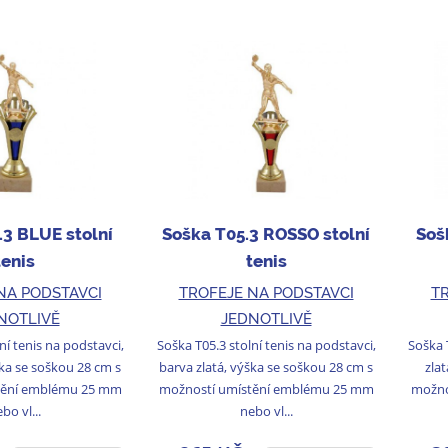
.3 BLUE stolní
Soška T05.3 ROSSO stolní
Soš
tenis
tenis
NA PODSTAVCI
TROFEJE NA PODSTAVCI
TR
NOTLIVĚ
JEDNOTLIVĚ
ní tenis na podstavci,
Soška T05.3 stolní tenis na podstavci,
Soška 
ška se soškou 28 cm s
barva zlatá, výška se soškou 28 cm s
zlat
tění emblému 25 mm
možností umístění emblému 25 mm
možno
bo vl...
nebo vl...