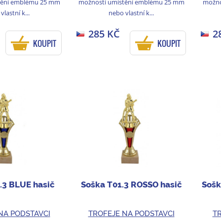
tění emblému 25 mm
možností umístění emblému 25 mm
možno
vlastní k...
nebo vlastní k...
285 KČ
2
KOUPIT
KOUPIT
.3 BLUE hasič
Soška T01.3 ROSSO hasič
Sošk
NA PODSTAVCI
TROFEJE NA PODSTAVCI
TR