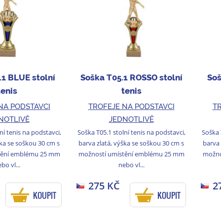
.1 BLUE stolní
Soška T05.1 ROSSO stolní
Soš
tenis
tenis
NA PODSTAVCI
TROFEJE NA PODSTAVCI
TR
NOTLIVĚ
JEDNOTLIVĚ
ní tenis na podstavci,
Soška T05.1 stolní tenis na podstavci,
Soška 
ška se soškou 30 cm s
barva zlatá, výška se soškou 30 cm s
barva 
tění emblému 25 mm
možností umístění emblému 25 mm
možno
bo vl...
nebo vl...
275 KČ
2
KOUPIT
KOUPIT