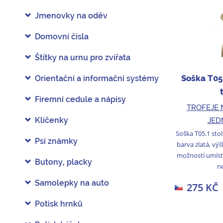
Jmenovky na oděv
Domovní čísla
Štítky na urnu pro zvířata
Soška T05
Orientační a informační systémy
Firemní cedule a nápisy
TROFEJE 
Klíčenky
JED
Soška T05.1 stol
Psí známky
barva zlatá, vý
možností umís
Butony, placky
ne
Samolepky na auto
275 KČ
Potisk hrnků