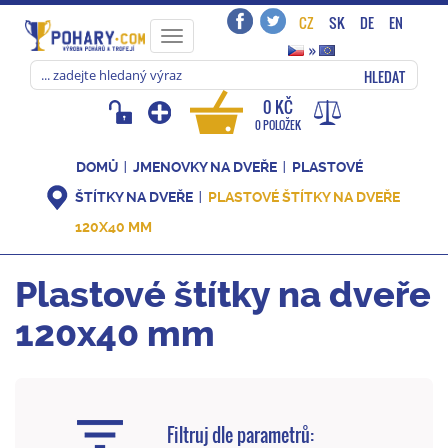
CZ
SK
DE
EN
Toggle
»
navigation
HLEDAT
0 KČ
0 POLOŽEK
DOMŮ
JMENOVKY NA DVEŘE
PLASTOVÉ
ŠTÍTKY NA DVEŘE
PLASTOVÉ ŠTÍTKY NA DVEŘE
120X40 MM
Plastové štítky na dveře
120x40 mm
Filtruj dle parametrů: