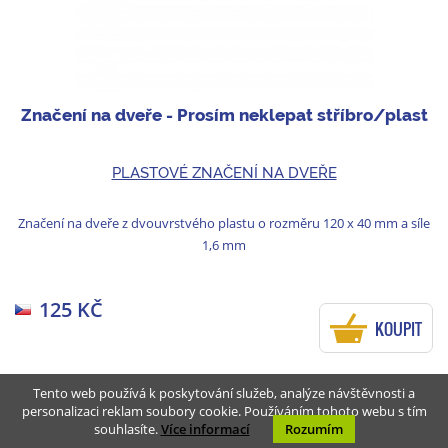
Značení na dveře - Prosím neklepat stříbro/plast
PLASTOVÉ ZNAČENÍ NA DVEŘE
Značení na dveře z dvouvrstvého plastu o rozměru 120 x 40 mm a síle
1,6 mm
125 KČ
KOUPIT
Tento web používá k poskytování služeb, analýze návštěvnosti a
personalizaci reklam soubory cookie. Používáním tohoto webu s tím
souhlasíte.
Více informací
Rozumím