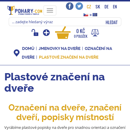
CZ
SK
DE
EN
Toggle
»
navigation
HLEDAT
0 KČ
0 POLOŽEK
DOMŮ
JMENOVKY NA DVEŘE
OZNAČENÍ NA
DVEŘE
PLASTOVÉ ZNAČENÍ NA DVEŘE
Plastové značení na
dveře
Označení na dveře, značení
dveří, popisky místností
Vyrábíme plastové popisky na dveře pro snadnou orientaci a označení