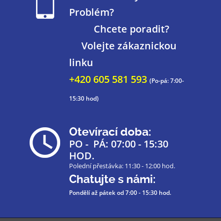
Problém?
Chcete poradit?
Volejte zákaznickou
linku
+420 605 581 593
(Po-pá: 7:00-
15:30 hod)
Otevírací doba:
PO - PÁ: 07:00 - 15:30
HOD.
Polední přestávka: 11:30 - 12:00 hod.
Chatujte s námi:
Pondělí až pátek
od 7:00 - 15:30 hod.