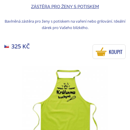
ZÁSTĚRA PRO ŽENY S POTISKEM
Bavlněná zástěra pro ženy s potiskem na vaření nebo grilování. Ideální
dárek pro Vašeho blízkého.
325 KČ
KOUPIT