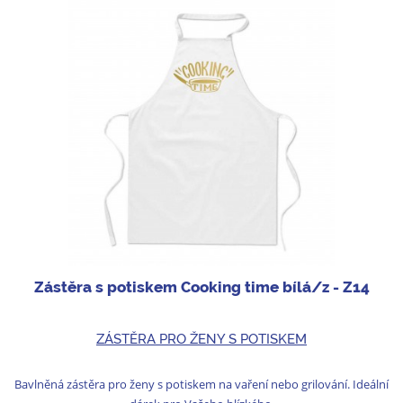
Zástěra s potiskem Cooking time bílá/z - Z14
ZÁSTĚRA PRO ŽENY S POTISKEM
Bavlněná zástěra pro ženy s potiskem na vaření nebo grilování. Ideální