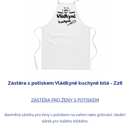
Zástěra s potiskem Vládkyně kuchyně bílá - Z26
ZÁSTĚRA PRO ŽENY S POTISKEM
Bavlněná zástěra pro ženy s potiskem na vaření nebo grilování. Ideální
dárek pro Vašeho blízkého.