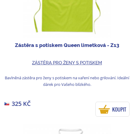
Zástěra s potiskem Queen limetková - Z13
ZÁSTĚRA PRO ŽENY S POTISKEM
Bavlněná zástěra pro ženy s potiskem na vaření nebo grilování. Ideální
dárek pro Vašeho blízkého.
325 KČ
KOUPIT