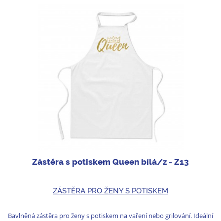
Zástěra s potiskem Queen bílá/z - Z13
ZÁSTĚRA PRO ŽENY S POTISKEM
Bavlněná zástěra pro ženy s potiskem na vaření nebo grilování. Ideální