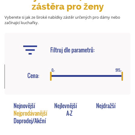
zástěra pro ženy
Vyberete si jak ze široké nabídky zástěr určených pro dámy nebo
začínajicí kuchařky.
Filtruj dle parametrů:
0,-
915,-
Cena:
Nejnovější
Nejlevnější
Nejdražší
Nejprodávanější
A-Z
Doprodej/Akční