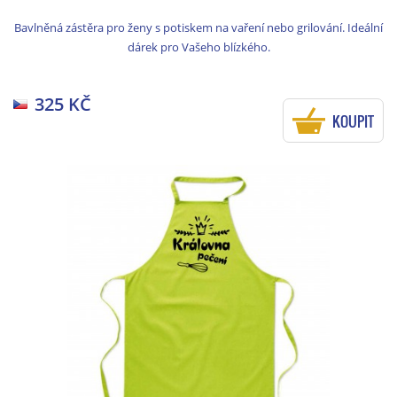
Bavlněná zástěra pro ženy s potiskem na vaření nebo grilování. Ideální
dárek pro Vašeho blízkého.
325 KČ
KOUPIT