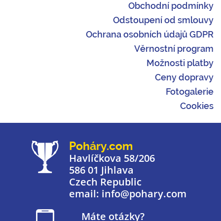
Obchodní podmínky
Odstoupení od smlouvy
Ochrana osobních údajů GDPR
Věrnostní program
Možnosti platby
Ceny dopravy
Fotogalerie
Cookies
Poháry.com
Havlíčkova 58/206
586 01 Jihlava
Czech Republic
email: info@pohary.com
Máte otázky?