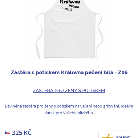
Zástěra s potiskem Královna pečení bílá - Z06
ZÁSTĚRA PRO ŽENY S POTISKEM
Bavlněná zástěra pro ženy s potiskem na vaření nebo grilování. Ideální
dárek pro Vašeho blízkého.
325 KČ