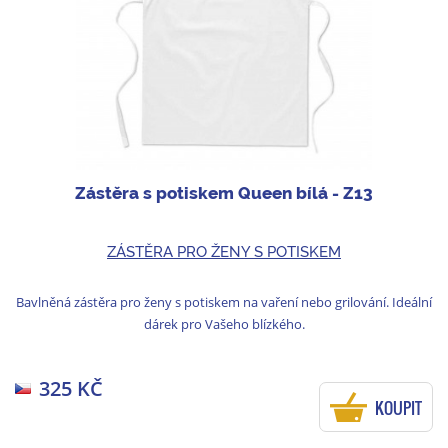
Zástěra s potiskem Queen bílá - Z13
ZÁSTĚRA PRO ŽENY S POTISKEM
Bavlněná zástěra pro ženy s potiskem na vaření nebo grilování. Ideální
dárek pro Vašeho blízkého.
325 KČ
KOUPIT