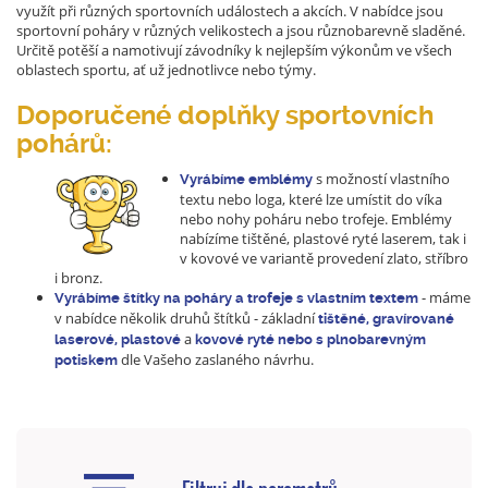
využít při různých sportovních událostech a akcích. V nabídce jsou
sportovní poháry v různých velikostech a jsou různobarevně sladěné.
Určitě potěší a namotivují závodníky k nejlepším výkonům ve všech
oblastech sportu, ať už jednotlivce nebo týmy.
Doporučené doplňky sportovních
pohárů:
s možností vlastního
Vyrábí
me emblémy
textu nebo loga, které lze umístit do víka
nebo nohy poháru nebo trofeje. Emblémy
nabízíme tištěné, plastové ryté laserem, tak i
v kovové ve variantě provedení zlato, stříbro
i bronz.
- máme
Vyrábíme štítky na poháry a trofeje s vlastním textem
v nabídce několik druhů štítků - základní
tištěné, gravírované
a
laserové, plastové
kovové ryté nebo s plnobarevným
dle Vašeho zaslaného návrhu.
potiskem