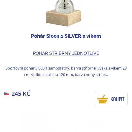
Pohár Si003.1 SILVER s víkem
POHÁR STŘÍBRNÝ JEDNOTLIVĚ
Sportovní pohár Si003.1 samostatný, barva stříbrná, výška s víkem 28
cm, velikost kalichu 120 mm, barva nohy stříbr...
245 KČ
KOUPIT