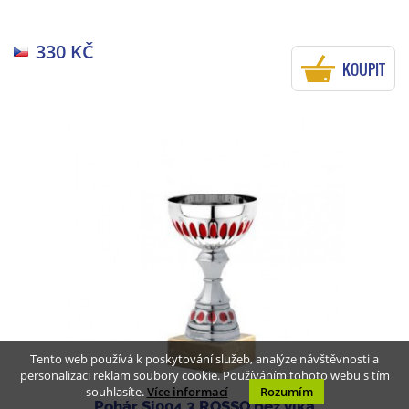
330 KČ
KOUPIT
Tento web používá k poskytování služeb, analýze návštěvnosti a
personalizaci reklam soubory cookie. Používáním tohoto webu s tím
souhlasíte.
Více informací
Rozumím
Pohár Si004.3 ROSSO bez víka