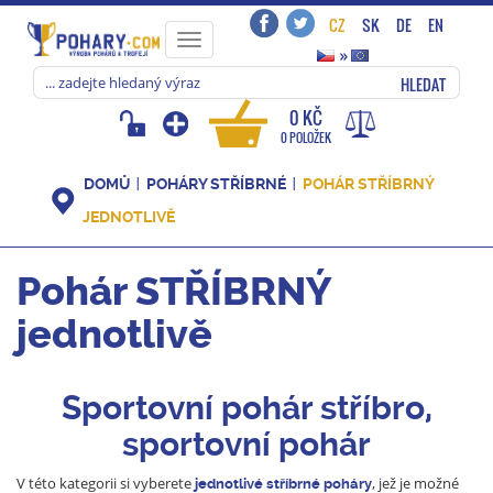
CZ
SK
DE
EN
Toggle
»
navigation
HLEDAT
0 KČ
0 POLOŽEK
DOMŮ
POHÁRY STŘÍBRNÉ
POHÁR STŘÍBRNÝ
JEDNOTLIVĚ
Pohár STŘÍBRNÝ
jednotlivě
Sportovní pohár stříbro,
sportovní pohár
V této kategorii si vyberete
, jež je možné
jednotlivé
stříbrné poháry