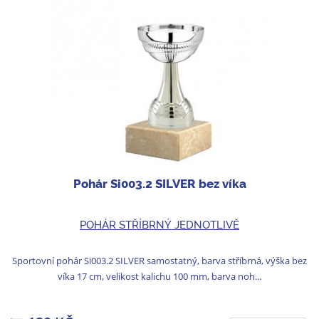
Pohár Si003.2 SILVER bez víka
POHÁR STŘÍBRNÝ JEDNOTLIVĚ
Sportovní pohár Si003.2 SILVER samostatný, barva stříbrná, výška bez
víka 17 cm, velikost kalichu 100 mm, barva noh...