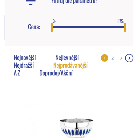
Filtruj dle parametrů:
0,-
1 175,-
Cena:
Nejnovější
Nejlevnější
1
2
3
❯
Nejdražší
Nejprodávanější
A-Z
Doprodej/Akční