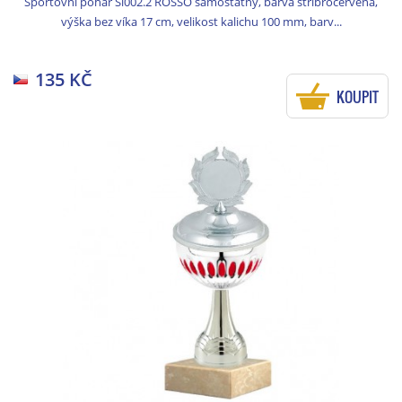
Sportovní pohár Si002.2 ROSSO samostatný, barva stříbročervená,
výška bez víka 17 cm, velikost kalichu 100 mm, barv...
135 KČ
KOUPIT