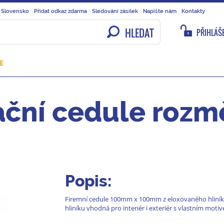
 Slovensko
Přidat odkaz zdarma
Sledování zásilek
Napište nám
Kontakty
HLEDAT
PŘIHLÁŠE
E
ční cedule rozmě
Popis:
Firemní cedule 100mm x 100mm z eloxovaného hliníku
hliníku vhodná pro interiér i exteriér s vlastním moti