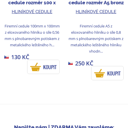
cedule rozměr 100 x
cedule rozměr A5 bronz
100 - bronz
HLINÍKOVÉ CEDULE
HLINÍKOVÉ CEDULE
Firemní cedule 100mm x 100mm
Firemní cedule A5 z
z eloxovaného hliníku o síle 0,56
eloxovaného hliníku o síle 0,8
mm s plnobarevným potiskem z
mm s plnobarevným potiskem z
metalického leštěného h...
metalického leštěného hliníku
vhodn...
130 KČ
250 KČ
KOUPIT
KOUPIT
Napište nám | ZDARMA Vám zavoláme: