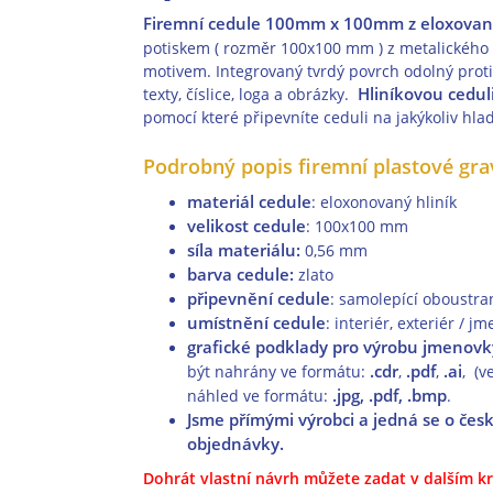
Firemní cedule 100mm x 100mm z eloxované
potiskem ( rozměr 100x100 mm )
z
metalického 
motivem. Integrovaný tvrdý povrch odolný proti
Hliníkovou cedul
texty, číslice, loga a obrázky.
pomocí které připevníte ceduli na jakýkoliv hla
Podrobný popis firemní plastové grav
materiál cedule
: eloxonovaný hliník
velikost cedule
: 100x100 mm
síla materiálu:
0,56 mm
barva cedule:
zlato
připevnění cedule
: samolepící oboustra
umístnění cedule
: interiér, exteriér / 
grafické podklady pro výrobu jmenovk
.cdr
.pdf
.ai
být nahrány ve formátu:
,
,
, (v
.jpg, .pdf, .bmp
náhled ve formátu:
.
Jsme přímými výrobci a jedná se o če
objednávky.
Dohrát vlastní návrh můžete zadat v dalším kr