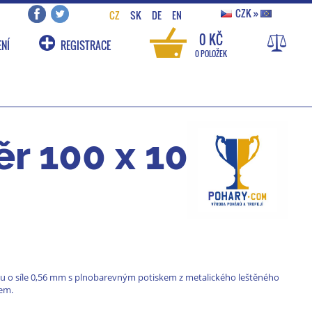
CZK
»
CZ
SK
DE
EN
0 KČ
NÍ
REGISTRACE
0 POLOŽEK
r 100 x 100 -
 o síle 0,56 mm s plnobarevným potiskem z metalického leštěného
vem.