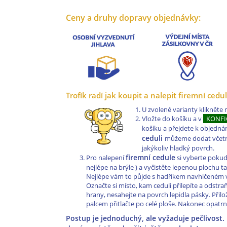
Ceny a druhy dopravy objednávky:
Trofík radí jak koupit a nalepit firemní cedul
U zvolené varianty klikněte
Vložte do košíku a v
KONF
košíku a přejdete k objedná
ceduli
můžeme dodat včetně
jakýkoliv hladký povrch.
firemní cedule
Pro nalepení
si vyberte pokud
nejlépe na brýle ) a vyčistěte lepenou plochu 
Nejlépe vám to půjde s hadříkem navhlčeném v 
Označte si místo, kam ceduli přilepíte a odstraň
hrany, nesahejte na povrch lepidla pásky. Přiložte
palcem přitlačte po celé ploše. Nakonec opatrně 
Postup je jednoduchý, ale vyžaduje pečlivost