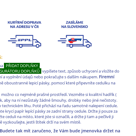
i:
 na
PŘIDAT DOPLŇKY .
IGURÁTORU DOPLŇKŮ
vypíšete text, způsob uchycení a vložíte do
Firemní
ní a vyplnění údajů nebo pokračujte s dalším nákupem.
 oboustranné lepicí pásky, pomocí které připevníte cedulku na
 možno co nejméně prašné prostředí. Vezměte si kvalitní hadřík (
tak, aby na ní nezůstaly žádné šmouhy, drobky nebo jiné nečistoty.
technickém lihu. Poté přichází na řadu samotné nalepení cedule.
te krycí papír lepící pásky ze zadní strany cedule. Držte ji pouze za
 ceduli na místo, které jste si označili, a držte ji tam a pečlivě ji
vyzkoušejte, jestli štítek drží na svém místě.
. Budete tak mít zaručeno, že Vám bude jmenovka držet na