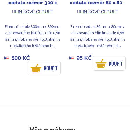
cedule rozměr 300 x
cedule rozměr 80 x 80 -
300 - stříbro
bronz
HLINÍKOVÉ CEDULE
HLINÍKOVÉ CEDULE
Firemní cedule 300mm x 300mm
Firemní cedule 80mm x 80mm z
z eloxovaného hliníku o síle 0,56
eloxovaného hliníku o síle 0,56
mm s plnobarevným potiskem z
mm s plnobarevným potiskem z
metalického leštěného h...
metalického leštěného hli...
500 KČ
95 KČ
KOUPIT
KOUPIT
Vše o nákupu