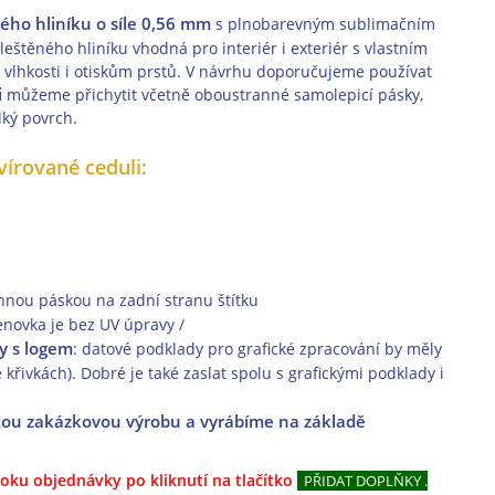
ho hliníku o síle 0,56 mm
s plnobarevným sublimačním
leštěného hliníku vhodná pro interiér i exteriér s vlastním
 vlhkosti i otiskům prstů. V návrhu doporučujeme používat
i
můžeme přichytit včetně oboustranné samolepicí pásky,
dký povrch.
írované ceduli:
nnou páskou na zadní stranu štítku
jmenovka je bez UV úpravy /
y s logem
: datové podklady pro grafické zpracování by měly
e křivkách). Dobré je také zaslat spolu s grafickými podklady i
skou zakázkovou výrobu a vyrábíme na základě
oku objednávky po kliknutí na tlačítko
PŘIDAT DOPLŇKY .