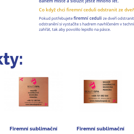
daném místě a sloužit ještě mnoho let.
Co když chci firemní ceduli odstranit ze dveř
firemní ceduli
Pokud potřebujete
ze dveří odstrani
odstranění si vystačíte s hadrem navhlčeném v techni
zahřát, tak aby povolilo lepidlo na pásce.
ty:
Firemní sublimační
Firemní sublimační