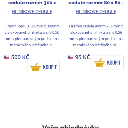
cedule rozměr 300 x
cedule rozměr 80 x 80 -
300 - bronz
zlato
HLINÍKOVÉ CEDULE
HLINÍKOVÉ CEDULE
Firemní cedule 300mm x 300mm
Firemní cedule 80mm x 80mm z
z eloxovaného hliníku o síle 0,56
eloxovaného hliníku o síle 0,56
mm s plnobarevným potiskem z
mm s plnobarevným potiskem z
metalického leštěného h...
metalického leštěného hli...
500 KČ
95 KČ
KOUPIT
KOUPIT
Vaše objednávky