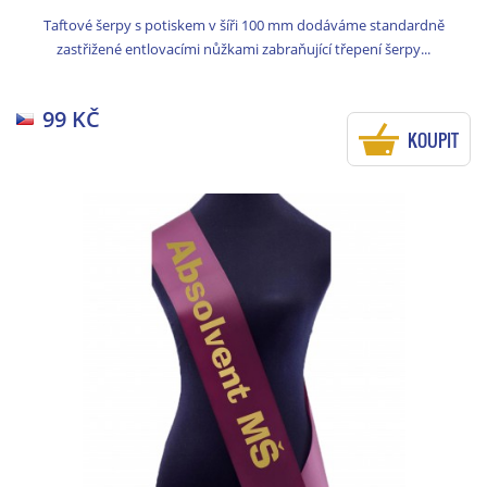
Taftové šerpy s potiskem v šíři 100 mm dodáváme standardně
zastřižené entlovacími nůžkami zabraňující třepení šerpy...
99 KČ
KOUPIT