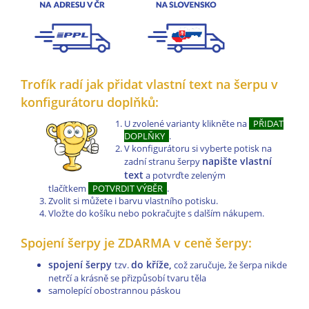
Trofík radí jak přidat vlastní text na šerpu v
konfigurátoru doplňků:
U zvolené varianty klikněte na
PŘIDAT
DOPLŇKY
.
V konfigurátoru si vyberte potisk na
napište vlastní
zadní stranu šerpy
text
a potvrďte zeleným
tlačítkem
POTVRDIT VÝBĚR
.
Zvolit si můžete i barvu vlastního potisku.
Vložte do košíku nebo pokračujte s dalším nákupem.
Spojení šerpy je ZDARMA v ceně šerpy:
spojení šerpy
do kříže,
tzv.
což zaručuje, že šerpa nikde
netrčí a krásně se přizpůsobí tvaru těla
samolepící obostrannou páskou