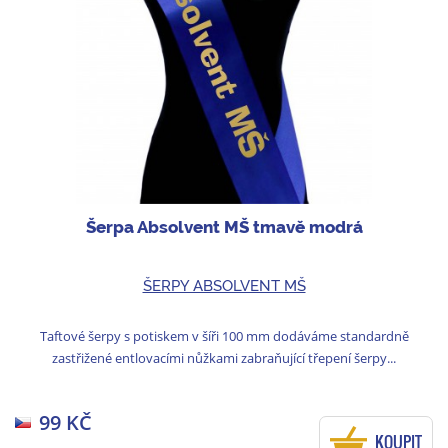
Šerpa Absolvent MŠ tmavě modrá
ŠERPY ABSOLVENT MŠ
Taftové šerpy s potiskem v šíři 100 mm dodáváme standardně
zastřižené entlovacími nůžkami zabraňující třepení šerpy...
99 KČ
KOUPIT