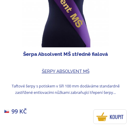
Šerpa Absolvent MŠ středně fialová
ŠERPY ABSOLVENT MŠ
Taftové šerpy s potiskem v šíři 100 mm dodáváme standardně
zastřižené entlovacími nůžkami zabraňující třepení šerpy...
99 KČ
KOUPIT