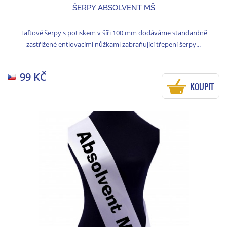
ŠERPY ABSOLVENT MŠ
Taftové šerpy s potiskem v šíři 100 mm dodáváme standardně
zastřižené entlovacími nůžkami zabraňující třepení šerpy...
99 KČ
KOUPIT