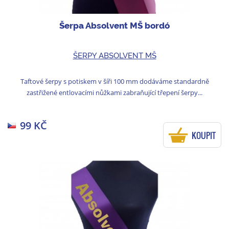
Šerpa Absolvent MŠ bordó
ŠERPY ABSOLVENT MŠ
Taftové šerpy s potiskem v šíři 100 mm dodáváme standardně
zastřižené entlovacími nůžkami zabraňující třepení šerpy...
99 KČ
KOUPIT