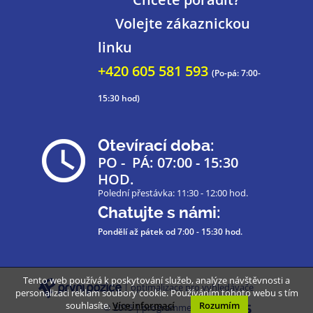
Volejte zákaznickou
linku
+420 605 581 593
(Po-pá: 7:00-
15:30 hod)
Otevírací doba:
PO - PÁ: 07:00 - 15:30
HOD.
Polední přestávka: 11:30 - 12:00 hod.
Chatujte s námi:
Pondělí až pátek
od 7:00 - 15:30 hod.
Tento web používá k poskytování služeb, analýze návštěvnosti a
| optimalizace pro vyhledávače
personalizaci reklam soubory cookie. Používáním tohoto webu s tím
souhlasíte.
Více informací
Rozumím
© 2015 | programmed by