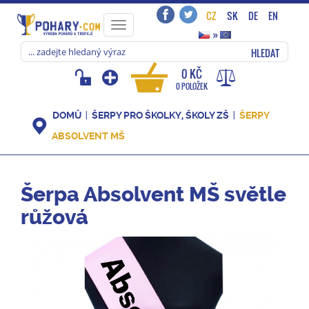
CZ
SK
DE
EN
Toggle
»
navigation
HLEDAT
0 KČ
0 POLOŽEK
DOMŮ
ŠERPY PRO ŠKOLKY, ŠKOLY ZŠ
ŠERPY
ABSOLVENT MŠ
Šerpa Absolvent MŠ světle
růžová