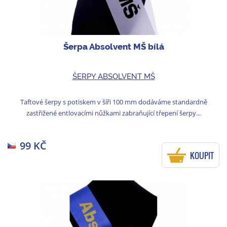
Šerpa Absolvent MŠ bílá
ŠERPY ABSOLVENT MŠ
Taftové šerpy s potiskem v šíři 100 mm dodáváme standardně
zastřižené entlovacími nůžkami zabraňující třepení šerpy...
99 KČ
KOUPIT