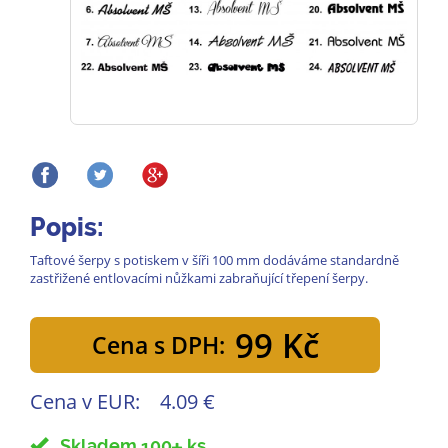
Popis:
Taftové šerpy s potiskem v šíři 100 mm dodáváme standardně
zastřižené entlovacími nůžkami zabraňující třepení šerpy.
99 Kč
Cena s DPH:
Cena v EUR:
4.09 €
Skladem 100
ks