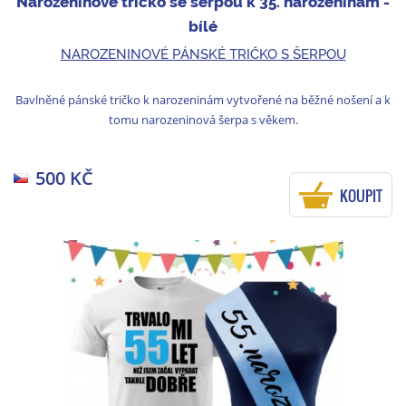
Narozeninové tričko se šerpou k 35. narozeninám -
bílé
NAROZENINOVÉ PÁNSKÉ TRIČKO S ŠERPOU
Bavlněné pánské tričko k narozeninám vytvořené na běžné nošení a k
tomu narozeninová šerpa s věkem.
500 KČ
KOUPIT