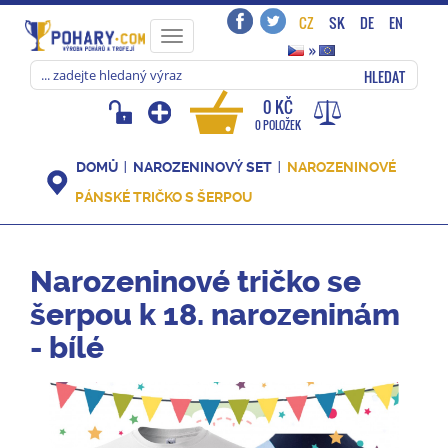
CZ
SK
DE
EN
Toggle
»
navigation
HLEDAT
0 KČ
0 POLOŽEK
DOMŮ
NAROZENINOVÝ SET
NAROZENINOVÉ
PÁNSKÉ TRIČKO S ŠERPOU
Narozeninové tričko se
šerpou k 18. narozeninám
- bílé