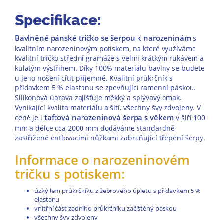
Specifikace:
Bavlněné pánské tričko se šerpou k narozeninám
s
kvalitním narozeninovým potiskem, na které využíváme
kvalitní tričko střední gramáže s velmi krátkým rukávem a
kulatým výstřihem. Díky 100% materiálu bavlny se budete
u jeho nošení cítit příjemně. Kvalitní průkrčník s
přídavkem 5 % elastanu se zpevňující ramenní páskou.
Silikonová úprava zajišťuje měkký a splývavý omak.
Vynikající kvalita materiálu a šití, všechny švy zdvojeny. V
taftová narozeninová šerpa s věkem
ceně je i
v šíři 100
mm a délce cca 2000 mm dodáváme standardně
zastřižené entlovacími nůžkami zabraňující třepení šerpy.
Informace o narozeninovém
tričku s potiskem:
úzký lem průkrčníku z žebrového úpletu s přídavkem 5 %
elastanu
vnitřní část zadního průkrčníku začištěný páskou
všechny švy zdvojeny