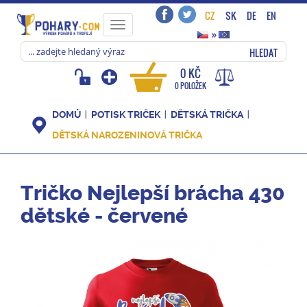
CZ
SK
DE
EN
Toggle
»
navigation
HLEDAT
0 KČ
0 POLOŽEK
DOMŮ
POTISK TRIČEK
DĚTSKÁ TRIČKA
DĚTSKÁ NAROZENINOVÁ TRIČKA
Tričko Nejlepší brácha 430
dětské - červené