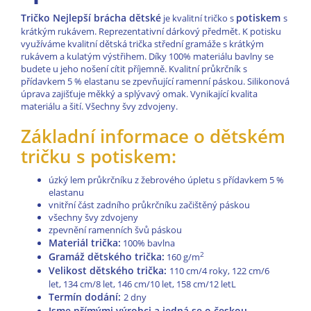
Tričko Nejlepší brácha dětské
potiskem
je kvalitní tričko s
s
krátkým rukávem. Reprezentativní dárkový předmět. K potisku
využíváme kvalitní dětská trička střední gramáže s krátkým
rukávem a kulatým výstřihem. Díky 100% materiálu bavlny se
budete u jeho nošení cítit příjemně. Kvalitní průkrčník s
přídavkem 5 % elastanu se zpevňující ramenní páskou. Silikonová
úprava zajišťuje měkký a splývavý omak. Vynikající kvalita
materiálu a šití. Všechny švy zdvojeny.
Základní informace o dětském
tričku s potiskem:
úzký lem průkrčníku z žebrového úpletu s přídavkem 5 %
elastanu
vnitřní část zadního průkrčníku začištěný páskou
všechny švy zdvojeny
zpevnění ramenních švů páskou
Materiál trička:
100% bavlna
Gramáž dětského trička:
2
160 g/m
Velikost dětského trička:
110 cm/4 roky, 122 cm/6
let, 134 cm/8 let, 146 cm/10 let, 158 cm/12 letL
Termín dodání:
2 dny
Jsme přímými výrobci a jedná se o českou