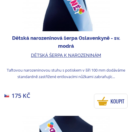
Dětská narozeninová šerpa Oslavenkyně - sv.
modrá
DĚTSKÁ ŠERPA K NAROZENINÁM
Taftovou narozeninovou stuhu s potiskem v šíři 100 mm dodáváme
standardně zastřižené entlovacími nůžkami zabraňujíc...
175 KČ
KOUPIT