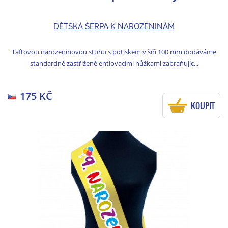
DĚTSKÁ ŠERPA K NAROZENINÁM
Taftovou narozeninovou stuhu s potiskem v šíři 100 mm dodáváme
standardně zastřižené entlovacími nůžkami zabraňujíc...
175 KČ
KOUPIT