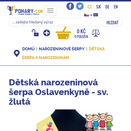
CZ
SK
DE
EN
Toggle
»
navigation
HLEDAT
0 KČ
0 POLOŽEK
DOMŮ
NAROZENINOVÉ ŠERPY
DĚTSKÁ
ŠERPA K NAROZENINÁM
Dětská narozeninová
šerpa Oslavenkyně - sv.
žlutá