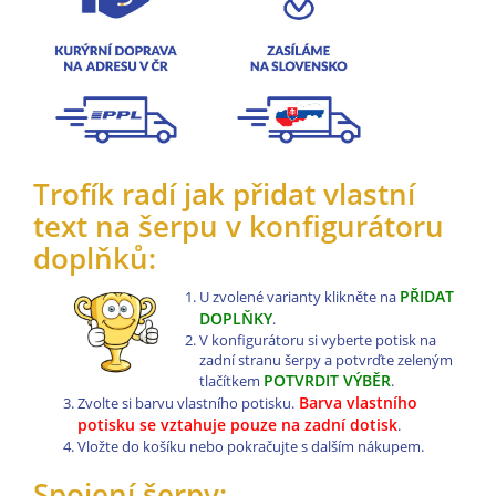
Trofík radí jak přidat vlastní
text na šerpu v konfigurátoru
doplňků:
PŘIDAT
U zvolené varianty klikněte na
DOPLŇKY
.
V konfigurátoru si vyberte potisk na
zadní stranu šerpy a potvrďte zeleným
POTVRDIT VÝBĚR
tlačítkem
.
Barva vlastního
Zvolte si barvu vlastního potisku.
potisku se vztahuje pouze na zadní dotisk
.
Vložte do košíku nebo pokračujte s dalším nákupem.
Spojení šerpy: