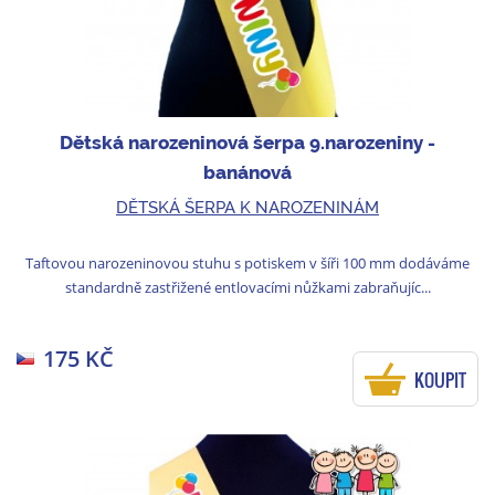
Dětská narozeninová šerpa 9.narozeniny -
banánová
DĚTSKÁ ŠERPA K NAROZENINÁM
Taftovou narozeninovou stuhu s potiskem v šíři 100 mm dodáváme
standardně zastřižené entlovacími nůžkami zabraňujíc...
175 KČ
KOUPIT