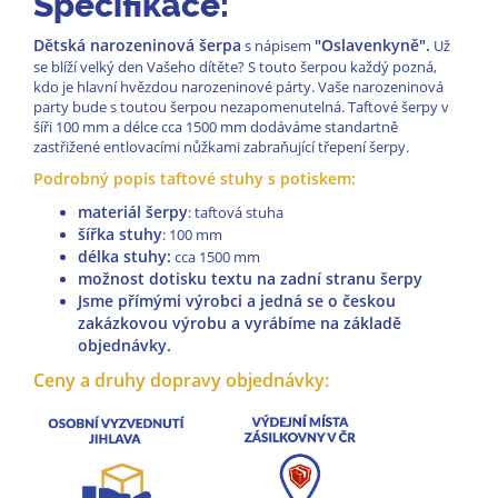
Specifikace:
Dětská narozeninová šerpa
"Oslavenkyně".
s nápisem
Už
se blíží velký den Vašeho dítěte? S touto šerpou každý pozná,
kdo je hlavní hvězdou narozeninové párty. Vaše narozeninová
party bude s toutou šerpou nezapomenutelná. Taftové šerpy v
šíři 100 mm a délce cca 1500 mm dodáváme standartně
zastřižené entlovacími nůžkami zabraňující třepení šerpy.
Podrobný popis taftové stuhy s potiskem:
materiál šerpy
: taftová stuha
šířka stuhy
: 100 mm
délka stuhy:
cca 15
00 mm
možnost dotisku textu na zadní stranu šerpy
Jsme přímými výrobci a jedná se o českou
zakázkovou výrobu a vyrábíme na základě
objednávky.
Ceny a druhy dopravy objednávky: