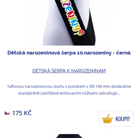
Dětská narozeninová šerpa 10.narozeniny - černá
DĚTSKÁ ŠERPA K NAROZENINÁM
Taftovou narozeninovou stuhu s potiskem v šíři 100 mm dodáváme
standardně zastřižené entlovacími nůžkami zabraňujíc...
175 KČ
KOUPIT