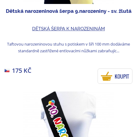
Dětská narozeninová šerpa 9.narozeniny - sv. žlutá
DĚTSKÁ ŠERPA K NAROZENINÁM
Taftovou narozeninovou stuhu s potiskem v šíři 100 mm dodáváme
standardně zastřižené entlovacími nůžkami zabraňujíc...
175 KČ
KOUPIT