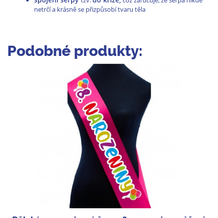
tzv.
což zaručuje, že šerpa nikde
netrčí a krásně se přizpůsobí tvaru těla
Podobné produkty: