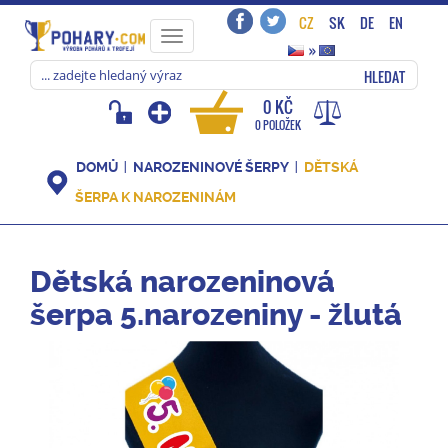
CZ
SK
DE
EN
Toggle
»
navigation
HLEDAT
0 KČ
0 POLOŽEK
DOMŮ
NAROZENINOVÉ ŠERPY
DĚTSKÁ
ŠERPA K NAROZENINÁM
Dětská narozeninová
šerpa 5.narozeniny - žlutá