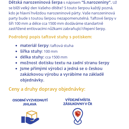
Dětská narozeninová šerpa
"5.narozeniny".
s nápisem
Už
se blíží velký den Vašeho dítěte? S touto šerpou každý pozná,
kdo je hlavní hvězdou narozeninové párty. Vaše narozeninová
party bude s toutou šerpou nezapomenutelná. Taftové šerpy v
šíři 100 mm a délce cca 1500 mm dodáváme standartně
zastřižené entlovacími nůžkami zabraňující třepení šerpy.
Podrobný popis taftové stuhy s potiskem:
materiál šerpy
: taftová stuha
šířka stuhy
: 100 mm
délka stuhy:
cca 15
00 mm
možnost dotisku textu na zadní stranu šerpy
Jsme přímými výrobci a jedná se o českou
zakázkovou výrobu a vyrábíme na základě
objednávky.
Ceny a druhy dopravy objednávky: