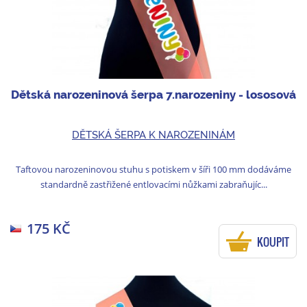
Dětská narozeninová šerpa 7.narozeniny - lososová
DĚTSKÁ ŠERPA K NAROZENINÁM
Taftovou narozeninovou stuhu s potiskem v šíři 100 mm dodáváme
standardně zastřižené entlovacími nůžkami zabraňujíc...
175 KČ
KOUPIT