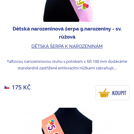
Dětská narozeninová šerpa 9.narozeniny - sv.
růžová
DĚTSKÁ ŠERPA K NAROZENINÁM
Taftovou narozeninovou stuhu s potiskem v šíři 100 mm dodáváme
standardně zastřižené entlovacími nůžkami zabraňujíc...
175 KČ
KOUPIT