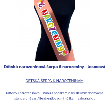
Dětská narozeninová šerpa 6.narozeniny - lososová
DĚTSKÁ ŠERPA K NAROZENINÁM
Taftovou narozeninovou stuhu s potiskem v šíři 100 mm dodáváme
standardně zastřižené entlovacími nůžkami zabraňujíc...