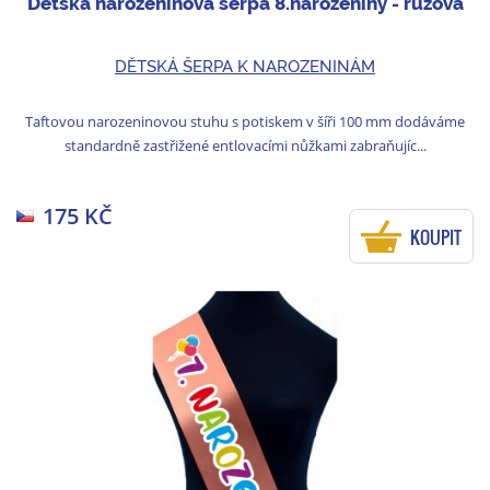
Dětská narozeninová šerpa 8.narozeniny - růžová
DĚTSKÁ ŠERPA K NAROZENINÁM
Taftovou narozeninovou stuhu s potiskem v šíři 100 mm dodáváme
standardně zastřižené entlovacími nůžkami zabraňujíc...
175 KČ
KOUPIT