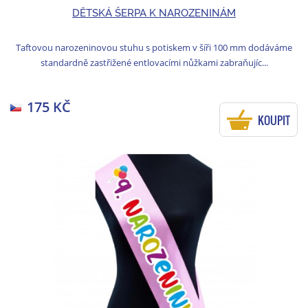
DĚTSKÁ ŠERPA K NAROZENINÁM
Taftovou narozeninovou stuhu s potiskem v šíři 100 mm dodáváme
standardně zastřižené entlovacími nůžkami zabraňujíc...
175 KČ
KOUPIT