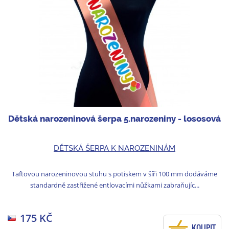
Dětská narozeninová šerpa 5.narozeniny - lososová
DĚTSKÁ ŠERPA K NAROZENINÁM
Taftovou narozeninovou stuhu s potiskem v šíři 100 mm dodáváme
standardně zastřižené entlovacími nůžkami zabraňujíc...
175 KČ
KOUPIT