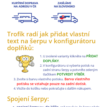
Trofík radí jak přidat vlastní
text na šerpu v konfigurátoru
doplňků:
PŘIDAT
U zvolené varianty klikněte na
DOPLŇKY
.
V konfigurátoru si vyberte potisk na
zadní stranu šerpy a potvrďte zeleným
POTVRDIT VÝBĚR
tlačítkem
.
Barva vlastního
Zvolte si barvu vlastního potisku.
potisku se vztahuje pouze na zadní dotisk
.
Vložte do košíku nebo pokračujte s dalším nákupem.
Spojení šerpy:
spojení šerpy
do kříže,