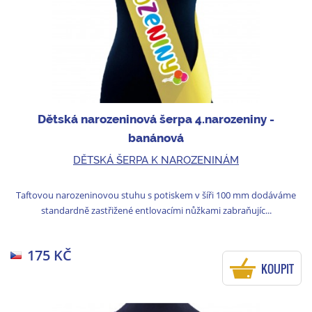
Dětská narozeninová šerpa 4.narozeniny -
banánová
DĚTSKÁ ŠERPA K NAROZENINÁM
Taftovou narozeninovou stuhu s potiskem v šíři 100 mm dodáváme
standardně zastřižené entlovacími nůžkami zabraňujíc...
175 KČ
KOUPIT