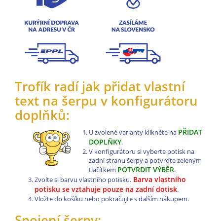
Trofík radí jak přidat vlastní
text na šerpu v konfigurátoru
doplňků:
PŘIDAT
U zvolené varianty klikněte na
DOPLŇKY
.
V konfigurátoru si vyberte potisk na
zadní stranu šerpy a potvrďte zeleným
POTVRDIT VÝBĚR
tlačítkem
.
Barva vlastního
Zvolte si barvu vlastního potisku.
potisku se vztahuje pouze na zadní dotisk
.
Vložte do košíku nebo pokračujte s dalším nákupem.
Spojení šerpy: