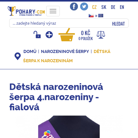
CZ
SK
DE
EN
Toggle
»
navigation
HLEDAT
0 KČ
0 POLOŽEK
DOMŮ
NAROZENINOVÉ ŠERPY
DĚTSKÁ
ŠERPA K NAROZENINÁM
Dětská narozeninová
šerpa 4.narozeniny -
fialová