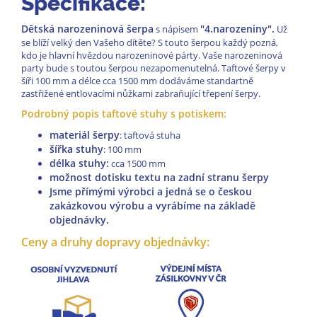
Specifikace:
Dětská narozeninová šerpa
"4.narozeniny".
s nápisem
Už
se blíží velký den Vašeho dítěte? S touto šerpou každý pozná,
kdo je hlavní hvězdou narozeninové párty. Vaše narozeninová
party bude s toutou šerpou nezapomenutelná. Taftové šerpy v
šíři 100 mm a délce cca 1500 mm dodáváme standartně
zastřižené entlovacími nůžkami zabraňující třepení šerpy.
Podrobný popis taftové stuhy s potiskem:
materiál šerpy
: taftová stuha
šířka stuhy
: 100 mm
délka stuhy:
cca 15
00 mm
možnost dotisku textu na zadní stranu šerpy
Jsme přímými výrobci a jedná se o českou
zakázkovou výrobu a vyrábíme na základě
objednávky.
Ceny a druhy dopravy objednávky: