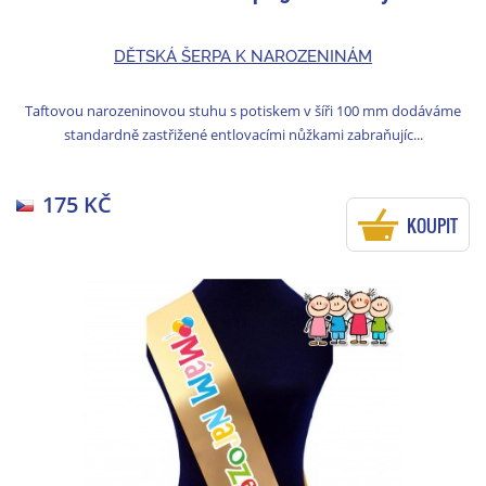
DĚTSKÁ ŠERPA K NAROZENINÁM
Taftovou narozeninovou stuhu s potiskem v šíři 100 mm dodáváme
standardně zastřižené entlovacími nůžkami zabraňujíc...
175 KČ
KOUPIT