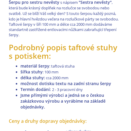
Šerpu pro sestru nevěsty
"
Sestra nevěsty
"
s nápisem
,
která bude krásný doplňek na rozlučce se svobodou nebo
svatbě.
Už se blíží Váš velký den? S touto šerpou každý pozná,
kdo je hlavní hvězdou večera na rozlučkové párty se svobodou.
Taftové šerpy v šíři 100 mm a délce cca 2000 mm dodáváme
standartně zastřižené entlovacími nůžkami zabraňující třepení
šerpy.
Podrobný popis taftové stuhy
s potiskem:
materiál šerpy
: taftová stuha
šířka stuhy
: 100 mm
délka stuhy:
cca
2000 mm
možnost dotisku textu na zadní stranu šerpy
Termín dodání:
2 - 3 pracovní dny
Jsme přímými výrobci a jedná se o českou
zakázkovou výrobu a vyrábíme na základě
objednávky.
Ceny a druhy dopravy objednávky: