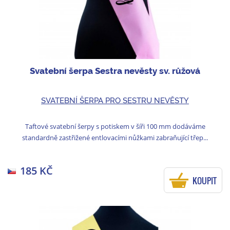
Svatební šerpa Sestra nevěsty sv. růžová
SVATEBNÍ ŠERPA PRO SESTRU NEVĚSTY
Taftové svatební šerpy s potiskem v šíři 100 mm dodáváme
standardně zastřižené entlovacími nůžkami zabraňující třep...
185 KČ
KOUPIT