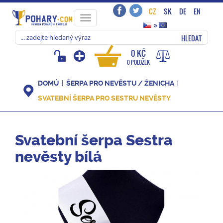
CZ
SK
DE
EN
Toggle
»
navigation
HLEDAT
0 KČ
0 POLOŽEK
DOMŮ
ŠERPA PRO NEVĚSTU / ŽENICHA
SVATEBNÍ ŠERPA PRO SESTRU NEVĚSTY
Svatební šerpa Sestra
nevěsty bílá