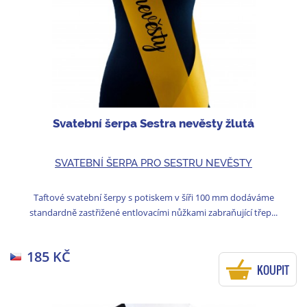
Svatební šerpa Sestra nevěsty žlutá
SVATEBNÍ ŠERPA PRO SESTRU NEVĚSTY
Taftové svatební šerpy s potiskem v šíři 100 mm dodáváme
standardně zastřižené entlovacími nůžkami zabraňující třep...
185 KČ
KOUPIT