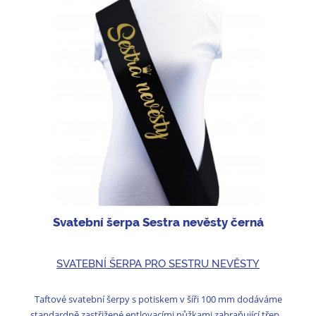
Svatební šerpa Sestra nevěsty černá
SVATEBNÍ ŠERPA PRO SESTRU NEVĚSTY
Taftové svatební šerpy s potiskem v šíři 100 mm dodáváme
standardně zastřižené entlovacími nůžkami zabraňující třep...