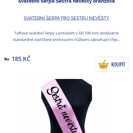
Svatební šerpa Sestra nevěsty oranžová
SVATEBNÍ ŠERPA PRO SESTRU NEVĚSTY
Taftové svatební šerpy s potiskem v šíři 100 mm dodáváme
standardně zastřižené entlovacími nůžkami zabraňující třep...
185 KČ
KOUPIT