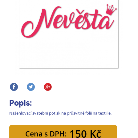
Popis:
Nažehlovací svatební potisk na průsvitné fólii na textilie.
150 Kč
Cena s DPH: