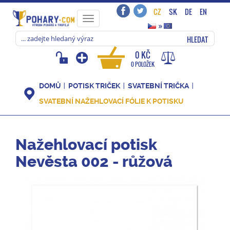
CZ
SK
DE
EN
Toggle
»
navigation
HLEDAT
0 KČ
0 POLOŽEK
DOMŮ
POTISK TRIČEK
SVATEBNÍ TRIČKA
SVATEBNÍ NAŽEHLOVACÍ FÓLIE K POTISKU
Nažehlovací potisk
Nevěsta 002 - růžová