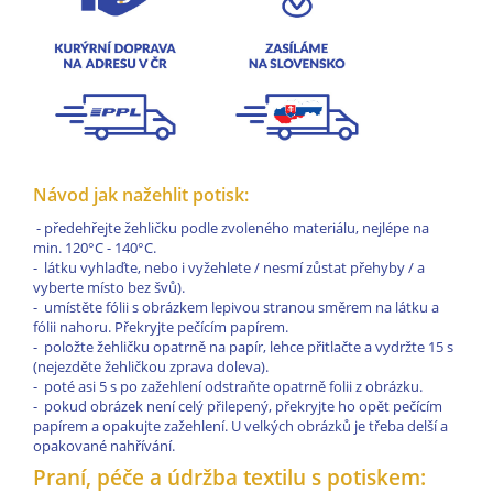
Návod jak nažehlit potisk:
- předehřejte žehličku podle zvoleného materiálu, nejlépe na
min. 120°C - 140°C.
- látku vyhlaďte, nebo i vyžehlete / nesmí zůstat přehyby / a
vyberte místo bez švů).
- umístěte fólii s obrázkem lepivou stranou směrem na látku a
fólii nahoru. Překryjte pečícím papírem.
- položte žehličku opatrně na papír, lehce přitlačte a vydržte 15 s
(nejezděte žehličkou zprava doleva).
- poté asi 5 s po zažehlení odstraňte opatrně folii z obrázku.
- pokud obrázek není celý přilepený, překryjte ho opět pečícím
papírem a opakujte zažehlení. U velkých obrázků je třeba delší a
opakované nahřívání.
Praní, péče a údržba textilu s potiskem: