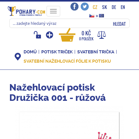
CZ
SK
DE
EN
Toggle
»
navigation
HLEDAT
0 KČ
0 POLOŽEK
DOMŮ
POTISK TRIČEK
SVATEBNÍ TRIČKA
SVATEBNÍ NAŽEHLOVACÍ FÓLIE K POTISKU
Nažehlovací potisk
Družička 001 - růžová