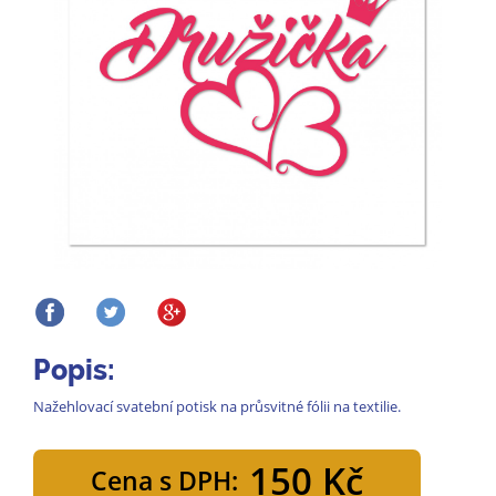
Popis:
Nažehlovací svatební potisk na průsvitné fólii na textilie.
150 Kč
Cena s DPH: