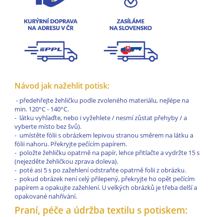
Návod jak nažehlit potisk:
- předehřejte žehličku podle zvoleného materiálu, nejlépe na
min. 120°C - 140°C.
- látku vyhlaďte, nebo i vyžehlete / nesmí zůstat přehyby / a
vyberte místo bez švů).
- umístěte fólii s obrázkem lepivou stranou směrem na látku a
fólii nahoru. Překryjte pečícím papírem.
- položte žehličku opatrně na papír, lehce přitlačte a vydržte 15 s
(nejezděte žehličkou zprava doleva).
- poté asi 5 s po zažehlení odstraňte opatrně folii z obrázku.
- pokud obrázek není celý přilepený, překryjte ho opět pečícím
papírem a opakujte zažehlení. U velkých obrázků je třeba delší a
opakované nahřívání.
Praní, péče a údržba textilu s potiskem: