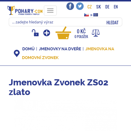
CZ
SK
DE
EN
Toggle
»
navigation
HLEDAT
0 KČ
0 POLOŽEK
DOMŮ
JMENOVKY NA DVEŘE
JMENOVKA NA
DOMOVNÍ ZVONEK
Jmenovka Zvonek ZS02
zlato