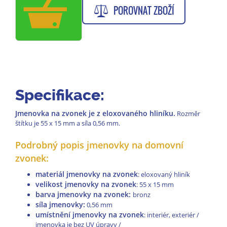
POROVNAT ZBOŽÍ
Specifikace:
Jmenovka na zvonek je z eloxovaného hliníku.
Rozměr
štítku je 55 x 15 mm a síla 0,56 mm.
Podrobný popis jmenovky na domovní
zvonek:
materiál jmenovky na zvonek
: eloxovaný hliník
velikost jmenovky na zvonek
: 55 x 15 mm
barva jmenovky na zvonek:
bronz
síla jmenovky:
0,56 mm
umístnění jmenovky na zvonek
: interiér, exteriér /
jmenovka je bez UV úpravy /