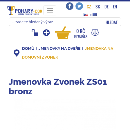
CZ
SK
DE
EN
Toggle
»
navigation
HLEDAT
0 KČ
0 POLOŽEK
DOMŮ
JMENOVKY NA DVEŘE
JMENOVKA NA
DOMOVNÍ ZVONEK
Jmenovka Zvonek ZS01
bronz