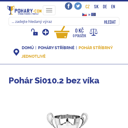
CZ
SK
DE
EN
Toggle
»
navigation
HLEDAT
0 KČ
0 POLOŽEK
DOMŮ
POHÁRY STŘÍBRNÉ
POHÁR STŘÍBRNÝ
JEDNOTLIVĚ
Pohár Si010.2 bez víka