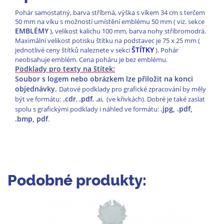
Pohár samostatný, barva stříbrná, výška s víkem 34 cm s terčem
50 mm na víku s možností umístění emblému 50 mm ( viz. sekce
EMBLÉMY
), velikost kalichu 100 mm, barva nohy stříbromodrá.
Maximální velikost potisku štítku na podstavec je 75 x 25 mm (
ŠTÍTKY
jednotlivé ceny štítků naleznete v sekci
). Pohár
neobsahuje emblém. Cena poháru je bez emblému.
Podklady pro texty na štítek:
Soubor s logem nebo obrázkem lze přiložit na konci
objednávky.
Datové podklady pro grafické zpracování by měly
.cdr
.pdf
být ve formátu:
,
, .ai, (ve křivkách). Dobré je také zaslat
.jpg, .pdf,
spolu s grafickými podklady i náhled ve formátu:
.bmp, pdf
.
Podobné produkty: