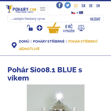
CZ
SK
DE
EN
Toggle
»
navigation
HLEDAT
0 KČ
0 POLOŽEK
DOMŮ
POHÁRY STŘÍBRNÉ
POHÁR STŘÍBRNÝ
JEDNOTLIVĚ
Pohár Si008.1 BLUE s
víkem