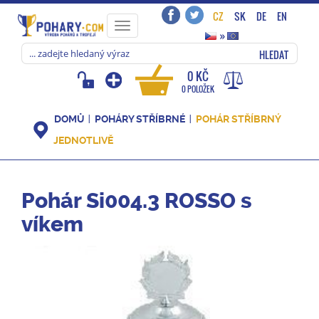
CZ
SK
DE
EN
Toggle
»
navigation
HLEDAT
0 KČ
0 POLOŽEK
DOMŮ
POHÁRY STŘÍBRNÉ
POHÁR STŘÍBRNÝ
JEDNOTLIVĚ
Pohár Si004.3 ROSSO s
víkem