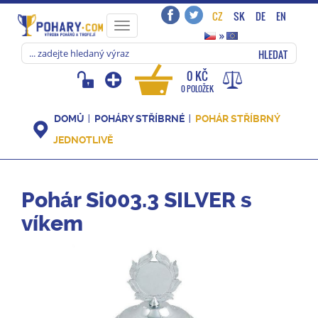
CZ
SK
DE
EN
Toggle
»
navigation
HLEDAT
0 KČ
0 POLOŽEK
DOMŮ
POHÁRY STŘÍBRNÉ
POHÁR STŘÍBRNÝ
JEDNOTLIVĚ
Pohár Si003.3 SILVER s
víkem