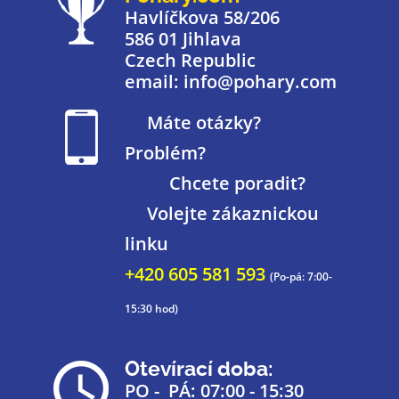
Havlíčkova 58/206
586 01 Jihlava
Czech Republic
email: info@pohary.com
Máte otázky?
Problém?
Chcete poradit?
Volejte zákaznickou
linku
+420 605 581 593
(Po-pá: 7:00-
15:30 hod)
Otevírací doba:
PO - PÁ: 07:00 - 15:30