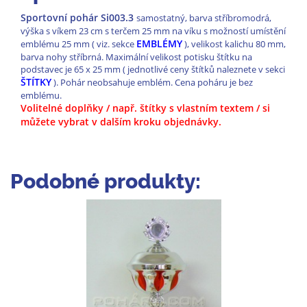
Sportovní pohár Si003.3
samostatný, barva stříbromodrá,
výška s víkem 23 cm s terčem 25 mm na víku s možností umístění
EMBLÉMY
emblému 25 mm ( viz. sekce
), velikost kalichu 80 mm,
barva nohy stříbrná. Maximální velikost potisku štítku na
podstavec je 65 x 25 mm ( jednotlivé ceny štítků naleznete v sekci
ŠTÍTKY
). Pohár neobsahuje emblém. Cena poháru je bez
emblému.
Volitelné doplňky / např. štítky s vlastním textem / si
můžete vybrat v dalším kroku objednávky.
Podobné produkty: