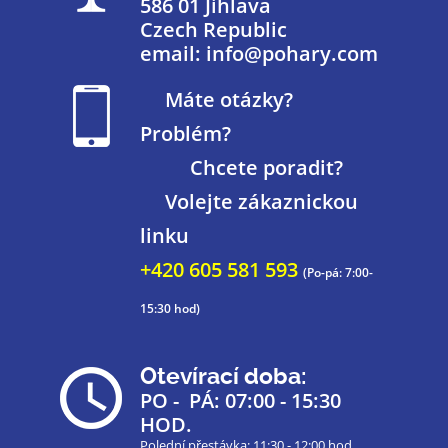
586 01 Jihlava
Czech Republic
email: info@pohary.com
Máte otázky?
Problém?
Chcete poradit?
Volejte zákaznickou
linku
+420 605 581 593
(Po-pá: 7:00-
15:30 hod)
Otevírací doba:
PO - PÁ: 07:00 - 15:30
HOD.
Polední přestávka: 11:30 - 12:00 hod.