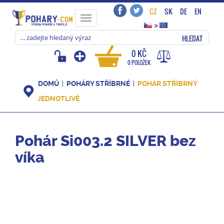
CZ
SK
DE
EN
Toggle
»
navigation
HLEDAT
0 KČ
0 POLOŽEK
DOMŮ
POHÁRY STŘÍBRNÉ
POHÁR STŘÍBRNÝ
JEDNOTLIVĚ
Pohár Si003.2 SILVER bez
víka