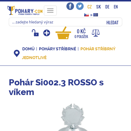
CZ
SK
DE
EN
Toggle
»
navigation
HLEDAT
0 KČ
0 POLOŽEK
DOMŮ
POHÁRY STŘÍBRNÉ
POHÁR STŘÍBRNÝ
JEDNOTLIVĚ
Pohár Si002.3 ROSSO s
víkem