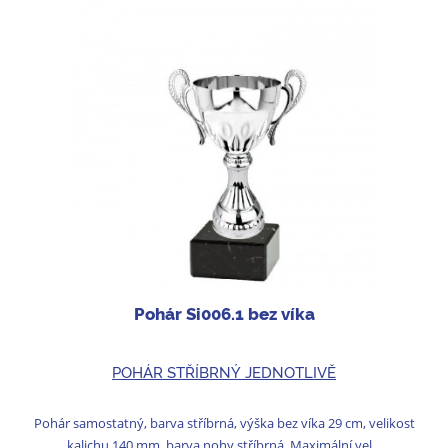
Pohár Si006.1 bez víka
POHÁR STŘÍBRNÝ JEDNOTLIVĚ
Pohár samostatný, barva stříbrná, výška bez víka 29 cm, velikost
kalichu 140 mm, barva nohy stříbrná. Maximální vel...