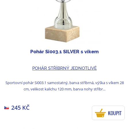
Pohár Si003.1 SILVER s víkem
POHÁR STŘÍBRNÝ JEDNOTLIVĚ
Sportovní pohár Si003.1 samostatný, barva stříbrná, výška s víkem 28
cm, velikost kalichu 120 mm, barva nohy stříbr...
245 KČ
KOUPIT