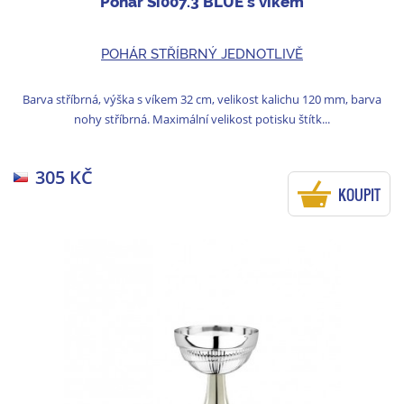
Pohár Si007.3 BLUE s víkem
POHÁR STŘÍBRNÝ JEDNOTLIVĚ
Barva stříbrná, výška s víkem 32 cm, velikost kalichu 120 mm, barva
nohy stříbrná. Maximální velikost potisku štítk...
305 KČ
KOUPIT