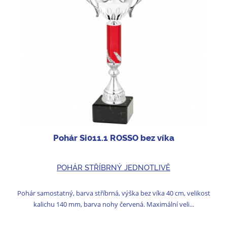
Pohár Si011.1 ROSSO bez víka
POHÁR STŘÍBRNÝ JEDNOTLIVĚ
Pohár samostatný, barva stříbrná, výška bez víka 40 cm, velikost
kalichu 140 mm, barva nohy červená. Maximální veli...