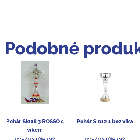
Podobné produk
Pohár Si008.3 ROSSO s
Pohár Si012.1 bez víka
víkem
POHÁR STŘÍBRNÝ
POHÁR STŘÍBRNÝ