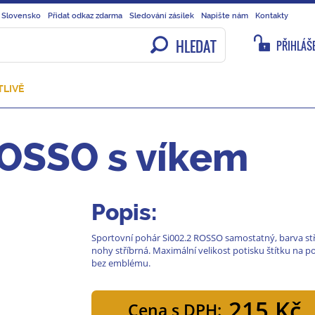
 Slovensko
Přidat odkaz zdarma
Sledování zásilek
Napište nám
Kontakty
HLEDAT
PŘIHLÁŠE
TLIVĚ
ROSSO s víkem
Popis:
Sportovní pohár Si002.2 ROSSO samostatný, barva stř
nohy stříbrná. Maximální velikost potisku štítku na
bez emblému.
215 Kč
Cena s DPH: