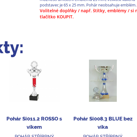
podstavec je 65 x 25 mm. Pohár neobsahuje emblém.
Volitelné doplňky / např. štítky, emblémy / s
tlačítko KOUPIT.
ty:
Pohár Si011.2 ROSSO s
Pohár Si008.3 BLUE bez
víkem
víka
POHÁR STŘÍBRNÝ
POHÁR STŘÍBRNÝ