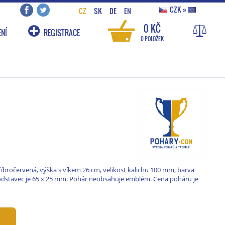
CZK
»
CZ
SK
DE
EN
0 KČ
NÍ
REGISTRACE
0 POLOŽEK
íbročervená, výška s víkem 26 cm, velikost kalichu 100 mm, barva
 podstavec je 65 x 25 mm. Pohár neobsahuje emblém. Cena poháru je