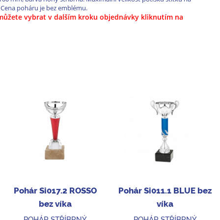
 Cena poháru je bez emblému.
i můžete vybrat
v dalším kroku objednávky kliknutím na
Pohár Si017.2 ROSSO
Pohár Si011.1 BLUE bez
bez víka
víka
POHÁR STŘÍBRNÝ
POHÁR STŘÍBRNÝ