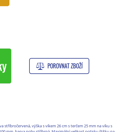
ky
POROVNAT ZBOŽÍ
a stříbročervená, výška s víkem 26 cm s terčem 25 mm na víku s
00 mm, barva nohy stříbrná. Maximální velikost potisku štítku na