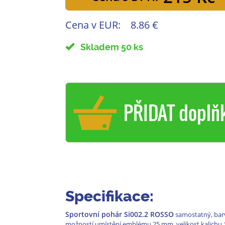
Cena v EUR:
8.86 €
Skladem 50 ks
PŘIDAT doplň
Specifikace:
Sportovní pohár Si002.2 ROSSO
samostatný, barv
možností umístění emblému 25 mm, velikost kalichu 1