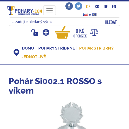
CZ
SK
DE
EN
Toggle
»
navigation
HLEDAT
0 KČ
0 POLOŽEK
DOMŮ
POHÁRY STŘÍBRNÉ
POHÁR STŘÍBRNÝ
JEDNOTLIVĚ
Pohár Si002.1 ROSSO s
víkem