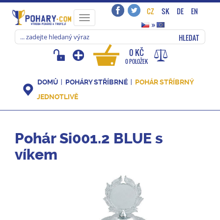
CZ
SK
DE
EN
Toggle
»
navigation
HLEDAT
0 KČ
0 POLOŽEK
DOMŮ
POHÁRY STŘÍBRNÉ
POHÁR STŘÍBRNÝ
JEDNOTLIVĚ
Pohár Si001.2 BLUE s
víkem