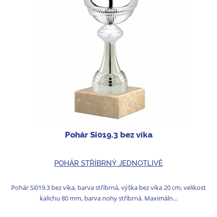
Pohár Si019.3 bez víka
POHÁR STŘÍBRNÝ JEDNOTLIVĚ
Pohár Si019.3 bez víka, barva stříbrná, výška bez víka 20 cm, velikost
kalichu 80 mm, barva nohy stříbrná. Maximáln...