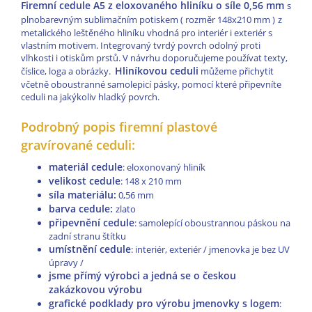
Firemní cedule A5 z eloxovaného hliníku o síle 0,56 mm
s
plnobarevným sublimačním potiskem ( rozměr 148x210 mm )
z
metalického leštěného hliníku vhodná pro interiér i exteriér s
vlastním motivem. Integrovaný tvrdý povrch odolný proti
vlhkosti i otiskům prstů. V návrhu doporučujeme používat texty,
Hliníkovou ceduli
číslice, loga a obrázky.
můžeme přichytit
včetně oboustranné samolepicí pásky, pomocí které připevníte
ceduli na jakýkoliv hladký povrch.
Podrobný popis firemní plastové
gravírované ceduli:
materiál cedule
: eloxonovaný hliník
velikost cedule
: 148 x 210 mm
síla materiálu:
0,56 mm
barva cedule:
zlato
připevnění cedule
: samolepící oboustrannou páskou na
zadní stranu štítku
umístnění cedule
: interiér, exteriér / jmenovka je bez UV
úpravy /
jsme přímý výrobci a jedná se o českou
zakázkovou výrobu
grafické podklady pro výrobu jmenovky s logem
: