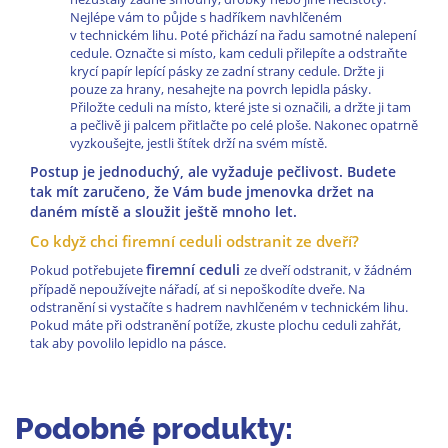
Nejlépe vám to půjde s hadříkem navhlčeném
v technickém lihu. Poté přichází na řadu samotné nalepení
cedule. Označte si místo, kam ceduli přilepíte a odstraňte
krycí papír lepící pásky ze zadní strany cedule. Držte ji
pouze za hrany, nesahejte na povrch lepidla pásky.
Přiložte ceduli na místo, které jste si označili, a držte ji tam
a pečlivě ji palcem přitlačte po celé ploše. Nakonec opatrně
vyzkoušejte, jestli štítek drží na svém místě.
Postup je jednoduchý, ale vyžaduje pečlivost. Budete
tak mít zaručeno, že Vám bude jmenovka držet na
daném místě a sloužit ještě mnoho let.
Co když chci firemní ceduli odstranit ze dveří?
firemní ceduli
Pokud potřebujete
ze dveří odstranit, v žádném
případě nepoužívejte nářadí, ať si nepoškodíte dveře. Na
odstranění si vystačíte s hadrem navhlčeném v technickém lihu.
Pokud máte při odstranění potíže, zkuste plochu ceduli zahřát,
tak aby povolilo lepidlo na pásce.
Podobné produkty: