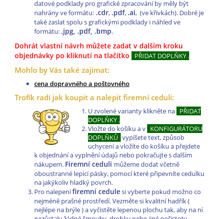
datové podklady pro grafické zpracování by měly být
.cdr
.pdf
.ai
nahrány ve formátu:
,
,
, (ve křivkách). Dobré je
také zaslat spolu s grafickými podklady i náhled ve
.jpg, .pdf, .bmp
formátu:
.
Dohrát vlastní návrh můžete zadat v dalším kroku
objednávky po kliknutí na tlačítko
PŘIDAT DOPLŇKY .
Mohlo by Vás také zajímat:
cena dopravného a poštovného
Trofík radí jak koupit a nalepit firemní ceduli:
U zvolené varianty klikněte na
PŘIDAT
DOPLŇKY .
Vložte do košíku a v
KONFIGURÁTORU
DOPLŇKŮ
vypíšete text, způsob
uchycení a vložíte do košíku a přejdete
k objednání a vyplnění údajů nebo pokračujte s dalším
Firemní ceduli
nákupem.
můžeme dodat včetně
oboustranné lepicí pásky, pomocí které připevníte cedulku
na jakýkoliv hladký povrch.
firemní cedule
Pro nalepení
si vyberte pokud možno co
nejméně prašné prostředí. Vezměte si kvalitní hadřík (
nejlépe na brýle ) a vyčistěte lepenou plochu tak, aby na ní
nezůstaly žádné šmouhy, drobky nebo jiné nečistoty.