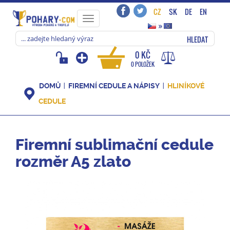
CZ
SK
DE
EN
Toggle
»
navigation
HLEDAT
0 KČ
0 POLOŽEK
DOMŮ
FIREMNÍ CEDULE A NÁPISY
HLINÍKOVÉ
CEDULE
Firemní sublimační cedule
rozměr A5 zlato