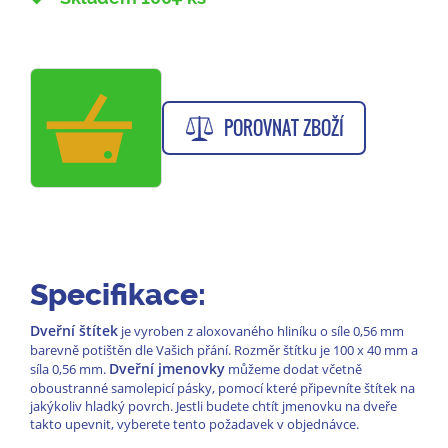
POROVNAT ZBOŽÍ
Specifikace:
Dveřní štítek
je vyroben z aloxovaného hliníku o síle 0,56 mm
barevně potištěn dle Vašich přání. Rozměr štítku je 100 x 40 mm a
Dveřní jmenovky
síla 0,56 mm.
můžeme dodat včetně
oboustranné samolepicí pásky, pomocí které připevníte štítek na
jakýkoliv hladký povrch. Jestli budete chtít jmenovku na dveře
takto upevnit, vyberete tento požadavek v objednávce.