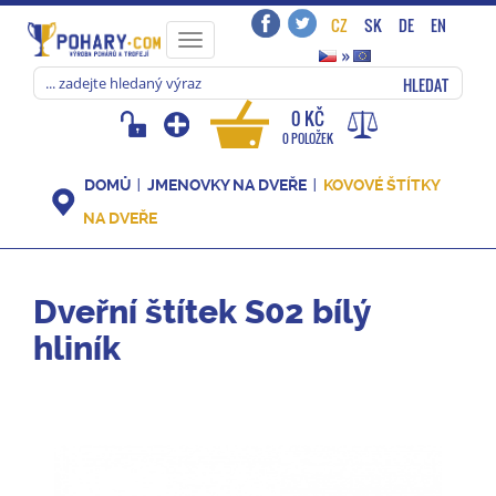
CZ
SK
DE
EN
Toggle
»
navigation
HLEDAT
0 KČ
0 POLOŽEK
DOMŮ
JMENOVKY NA DVEŘE
KOVOVÉ ŠTÍTKY
NA DVEŘE
Dveřní štítek S02 bílý
hliník