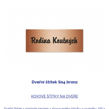
Dveřní štítek S04 bronz
KOVOVÉ ŠTÍTKY NA DVEŘE
Dveřní štítek s vlastním textem z aloxovaného hliníku o rozměru 100 x