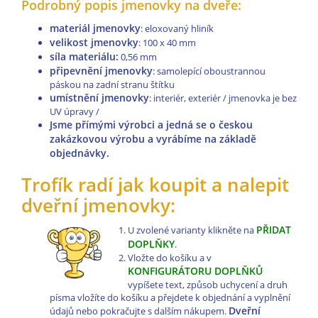
Podrobný popis jmenovky na dveře:
materiál jmenovky
: eloxovaný hliník
velikost jmenovky
: 100 x 40 mm
síla materiálu:
0,56 mm
připevnění jmenovky
: samolepící oboustrannou
páskou na zadní stranu štítku
umístnění jmenovky
: interiér, exteriér / jmenovka je bez
UV úpravy /
Jsme přímými výrobci a jedná se o českou
zakázkovou výrobu a vyrábíme na základě
objednávky.
Trofík radí jak koupit a nalepit
dveřní jmenovky:
PŘIDAT
U zvolené varianty klikněte na
DOPLŇKY
.
Vložte do košíku a v
KONFIGURÁTORU DOPLŇKŮ
vypíšete text, způsob uchycení a druh
písma vložíte do košíku a přejdete k objednání a vyplnění
Dveřní
údajů nebo pokračujte s dalším nákupem.