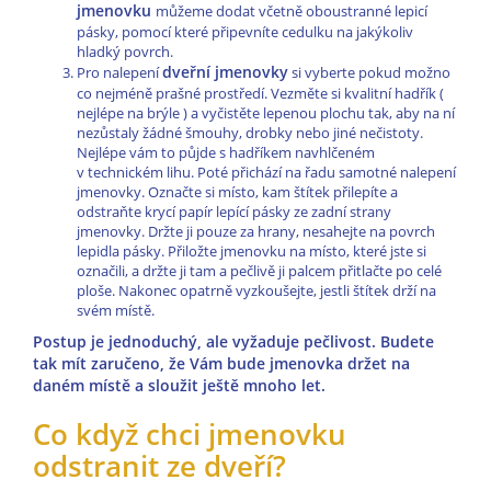
jmenovku
můžeme dodat včetně oboustranné lepicí
pásky, pomocí které připevníte cedulku na jakýkoliv
hladký povrch.
dveřní jmenovky
Pro nalepení
si vyberte pokud možno
co nejméně prašné prostředí. Vezměte si kvalitní hadřík (
nejlépe na brýle ) a vyčistěte lepenou plochu tak, aby na ní
nezůstaly žádné šmouhy, drobky nebo jiné nečistoty.
Nejlépe vám to půjde s hadříkem navhlčeném
v technickém lihu. Poté přichází na řadu samotné nalepení
jmenovky. Označte si místo, kam štítek přilepíte a
odstraňte krycí papír lepící pásky ze zadní strany
jmenovky. Držte ji pouze za hrany, nesahejte na povrch
lepidla pásky. Přiložte jmenovku na místo, které jste si
označili, a držte ji tam a pečlivě ji palcem přitlačte po celé
ploše. Nakonec opatrně vyzkoušejte, jestli štítek drží na
svém místě.
Postup je jednoduchý, ale vyžaduje pečlivost. Budete
tak mít zaručeno, že Vám bude jmenovka držet na
daném místě a sloužit ještě mnoho let.
Co když chci jmenovku
odstranit ze dveří?