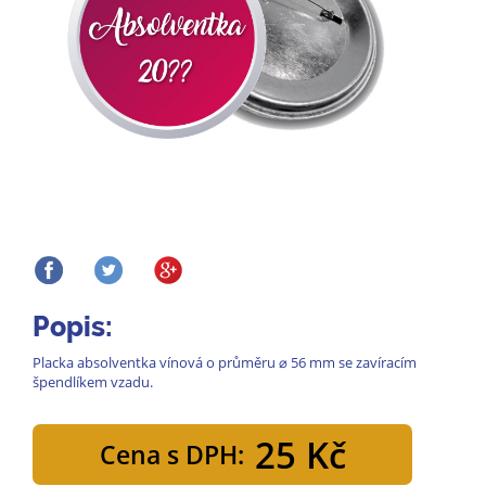
Popis:
Placka absolventka vínová o průměru ⌀ 56 mm se zavíracím
špendlíkem vzadu.
25 Kč
Cena s DPH: