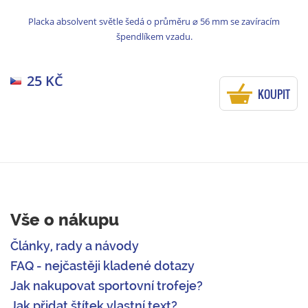
Placka absolvent světle šedá o průměru ⌀ 56 mm se zavíracím
špendlíkem vzadu.
25 KČ
KOUPIT
Vše o nákupu
Články, rady a návody
FAQ - nejčastěji kladené dotazy
Jak nakupovat sportovní trofeje?
Jak přidat štítek vlastní text?