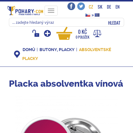
CZ
SK
DE
EN
Toggle
»
navigation
HLEDAT
0 KČ
0 POLOŽEK
DOMŮ
BUTONY, PLACKY
ABSOLVENTSKÉ
PLACKY
Placka absolventka vínová