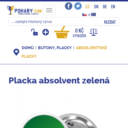
CZ
SK
DE
EN
Toggle
»
navigation
HLEDAT
0 KČ
0 POLOŽEK
DOMŮ
BUTONY, PLACKY
ABSOLVENTSKÉ
PLACKY
Placka absolvent zelená