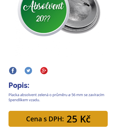
Popis:
Placka absolvent zelená o průměru ⌀ 56 mm se zavíracím
špendlíkem vzadu.
25 Kč
Cena s DPH: