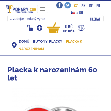
CZ
SK
DE
EN
Toggle
»
navigation
HLEDAT
0 KČ
0 POLOŽEK
DOMŮ
BUTONY, PLACKY
PLACKA K
NAROZENINÁM
Placka k narozeninám 60
let