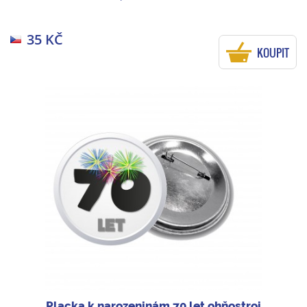
35 KČ
KOUPIT
Placka k narozeninám 70 let ohňostroj