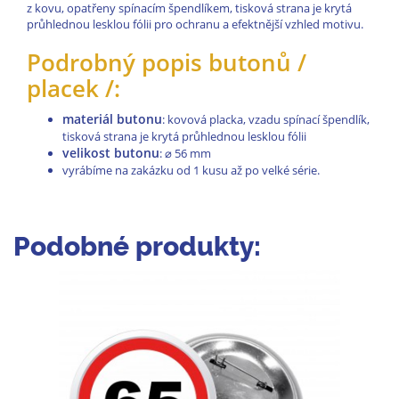
z kovu, opatřeny spínacím špendlíkem, tisková strana je krytá
průhlednou lesklou fólii pro ochranu a efektnější vzhled motivu.
Podrobný popis butonů /
placek /:
materiál butonu
: kovová placka, vzadu spínací špendlík,
tisková strana je krytá průhlednou lesklou fólii
velikost butonu
:
⌀
56 mm
vyrábíme na zakázku od 1 kusu až po velké série.
Podobné produkty: