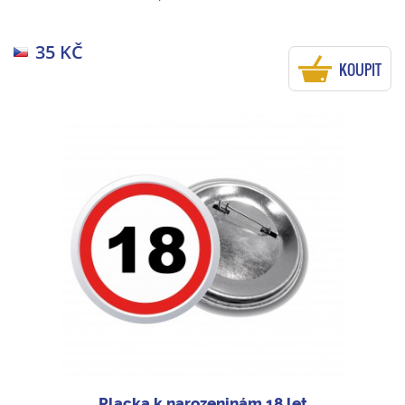
35 KČ
KOUPIT
Placka k narozeninám 18 let