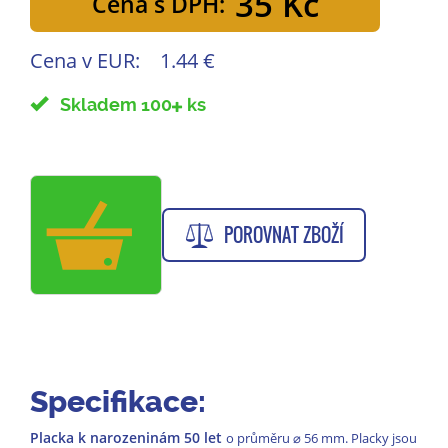
35 Kč
Cena s DPH:
Cena v EUR:
1.44 €
Skladem 100
ks
POROVNAT ZBOŽÍ
Specifikace:
Placka k narozeninám 50
let
o průměru
⌀
56 mm. Placky jsou