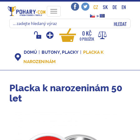
CZ
SK
DE
EN
Toggle
»
navigation
HLEDAT
0 KČ
0 POLOŽEK
DOMŮ
BUTONY, PLACKY
PLACKA K
NAROZENINÁM
Placka k narozeninám 50
let