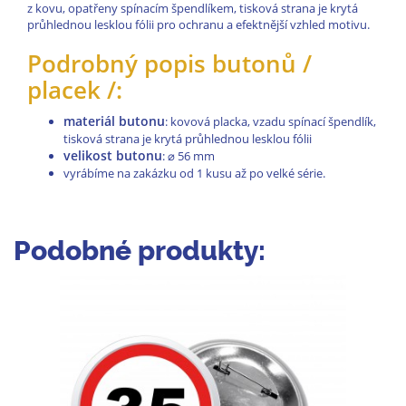
z kovu, opatřeny spínacím špendlíkem, tisková strana je krytá
průhlednou lesklou fólii pro ochranu a efektnější vzhled motivu.
Podrobný popis butonů /
placek /:
materiál butonu
: kovová placka, vzadu spínací špendlík,
tisková strana je krytá průhlednou lesklou fólii
velikost butonu
:
⌀
56 mm
vyrábíme na zakázku od 1 kusu až po velké série.
Podobné produkty: