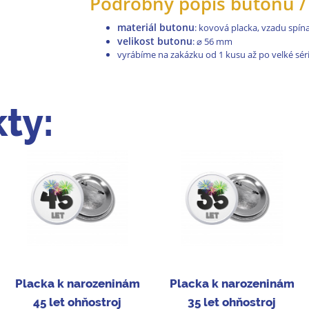
Podrobný popis butonů / 
materiál butonu
: kovová placka, vzadu spínac
velikost butonu
:
⌀
56 mm
vyrábíme na zakázku od 1 kusu až po velké séri
ty:
Placka k narozeninám
Placka k narozeninám
45 let ohňostroj
35 let ohňostroj