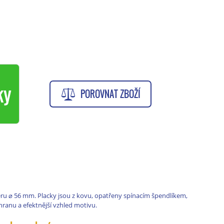
ky
POROVNAT ZBOŽÍ
ěru
⌀
56 mm. Placky jsou z kovu, opatřeny spínacím špendlíkem,
chranu a efektnější vzhled motivu.