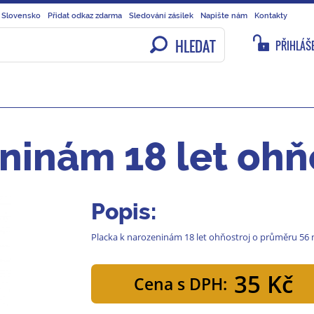
 Slovensko
Přidat odkaz zdarma
Sledování zásilek
Napište nám
Kontakty
HLEDAT
PŘIHLÁŠE
ninám 18 let ohň
Popis:
Placka k narozeninám 18 let ohňostroj o průměru 56
35 Kč
Cena s DPH: