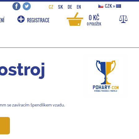
CZK
»
CZ
SK
DE
EN
0 KČ
NÍ
REGISTRACE
0 POLOŽEK
ostroj
 mm se zavíracím špendlíkem vzadu.