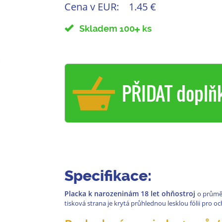
Cena v EUR:
1.45 €
Skladem 100
ks
PŘIDAT doplň
Specifikace:
Placka k narozeninám 18 let ohňostroj
o prům
tisková strana je krytá průhlednou lesklou fólii pro o