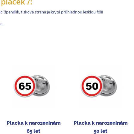
placek /:
í špendlík, tisková strana je krytá průhlednou lesklou fólii
e.
Placka k narozeninám
Placka k narozeninám
65 let
50 let