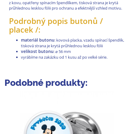
z kovu, opatřeny spínacím špendlíkem, tisková strana je krytá
průhlednou lesklou fólii pro ochranu a efektnější vzhled motivu.
Podrobný popis butonů /
placek /:
materiál butonu
: kovová placka, vzadu spínací špendlík,
tisková strana je krytá průhlednou lesklou fólii
velikost butonu
:
⌀
56 mm
vyrábíme na zakázku od 1 kusu až po velké série.
Podobné produkty: