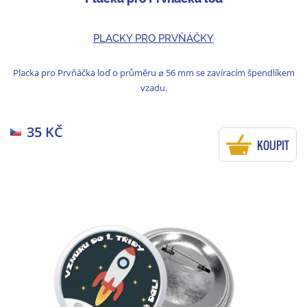
PLACKY PRO PRVŇÁČKY
Placka pro Prvňáčka loď o průměru ⌀ 56 mm se zavíracím špendlíkem
vzadu.
35 KČ
KOUPIT