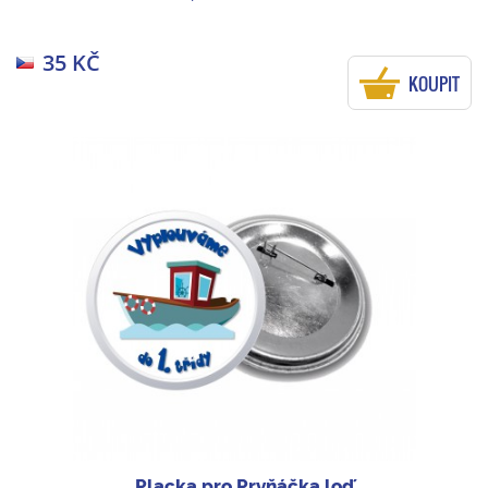
35 KČ
KOUPIT
Placka pro Prvňáčka loď