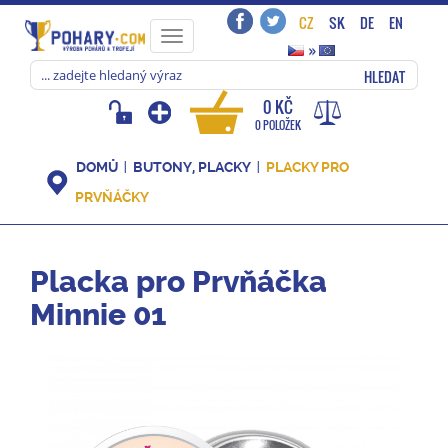
CZ
SK
DE
EN
Toggle
»
navigation
HLEDAT
0 KČ
0 POLOŽEK
DOMŮ
BUTONY, PLACKY
PLACKY PRO
PRVŇÁČKY
Placka pro Prvňáčka
Minnie 01