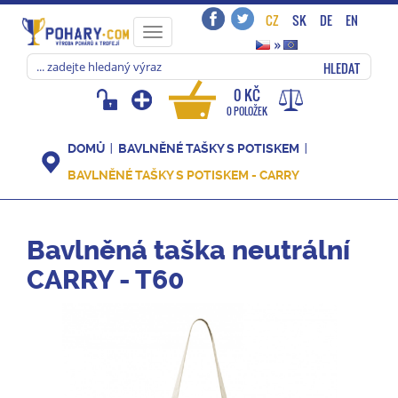
CZ
SK
DE
EN
Toggle
»
navigation
HLEDAT
0 KČ
0 POLOŽEK
DOMŮ
BAVLNĚNÉ TAŠKY S POTISKEM
BAVLNĚNÉ TAŠKY S POTISKEM - CARRY
Bavlněná taška neutrální
CARRY - T60