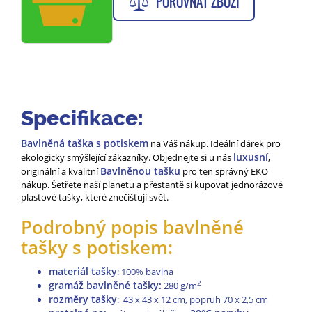
POROVNAT ZBOŽÍ
Specifikace:
Bavlněná taška s potiskem
na Váš nákup. Ideální dárek pro
luxusní
ekologicky smýšlející zákazníky. Objednejte si u nás
,
Bavlněnou tašku
originální a kvalitní
pro ten správný EKO
nákup. Šetřete naší planetu a přestantě si kupovat jednorázové
plastové tašky, které znečišťují svět.
Podrobný popis bavlněné
tašky s potiskem:
materiál tašky
: 100% bavlna
gramáž bavlněné tašky:
2
280 g/m
rozměry tašky
: 43 x 43 x 12 cm, popruh 70 x 2,5 cm