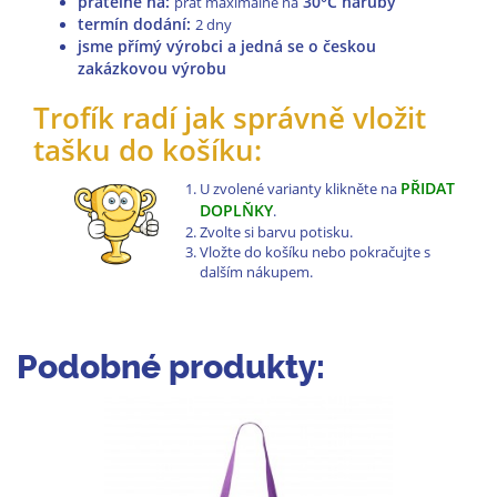
pratelné na
:
30°C naruby
prát maximálně na
termín dodání:
2 dny
jsme přímý výrobci a jedná se o českou
zakázkovou výrobu
Trofík radí jak správně vložit
tašku do košíku:
PŘIDAT
U zvolené varianty klikněte na
DOPLŇKY
.
Zvolte si barvu potisku.
Vložte do košíku nebo pokračujte s
dalším nákupem.
Podobné produkty: