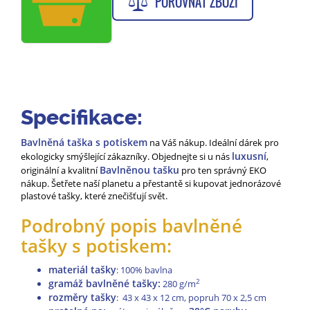
POROVNAT ZBOŽÍ
Specifikace:
Bavlněná taška s potiskem
na Váš nákup. Ideální dárek pro
luxusní
ekologicky smýšlející zákazníky. Objednejte si u nás
,
Bavlněnou tašku
originální a kvalitní
pro ten správný EKO
nákup. Šetřete naší planetu a přestantě si kupovat jednorázové
plastové tašky, které znečišťují svět.
Podrobný popis bavlněné
tašky s potiskem:
materiál tašky
: 100% bavlna
gramáž bavlněné tašky:
2
280 g/m
rozměry tašky
: 43 x 43 x 12 cm, popruh 70 x 2,5 cm