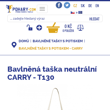
CZ
SK
DE
EN
Toggle
»
navigation
HLEDAT
0 KČ
0 POLOŽEK
DOMŮ
BAVLNĚNÉ TAŠKY S POTISKEM
BAVLNĚNÉ TAŠKY S POTISKEM - CARRY
Bavlněná taška neutrální
CARRY - T130