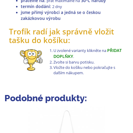
pratelné na
:
30°C naruby
prát maximálně na
termín dodání:
2 dny
jsme přímý výrobci a jedná se o českou
zakázkovou výrobu
Trofík radí jak správně vložit
tašku do košíku:
PŘIDAT
U zvolené varianty klikněte na
DOPLŇKY
.
Zvolte si barvu potisku.
Vložte do košíku nebo pokračujte s
dalším nákupem.
Podobné produkty: