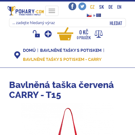
CZ
SK
DE
EN
Toggle
»
navigation
HLEDAT
0 KČ
0 POLOŽEK
DOMŮ
BAVLNĚNÉ TAŠKY S POTISKEM
BAVLNĚNÉ TAŠKY S POTISKEM - CARRY
Bavlněná taška červená
CARRY - T15