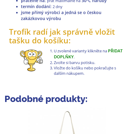
pratelné na
:
30°C naruby
prát maximálně na
termín dodání:
2 dny
jsme přímý výrobci a jedná se o českou
zakázkovou výrobu
Trofík radí jak správně vložit
tašku do košíku:
PŘIDAT
U zvolené varianty klikněte na
DOPLŇKY
.
Zvolte si barvu potisku.
Vložte do košíku nebo pokračujte s
dalším nákupem.
Podobné produkty: