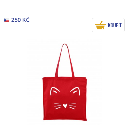
250 KČ
KOUPIT