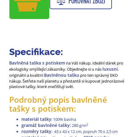
POROVNAT ZBOŽÍ
Specifikace:
Bavlněná taška s potiskem
na Váš nákup. Ideální dárek pro
luxusní
ekologicky smýšlející zákazníky. Objednejte si u nás
,
Bavlněnou tašku
originální a kvalitní
pro ten správný EKO
nákup. Šetřete naší planetu a přestantě si kupovat jednorázové
plastové tašky, které znečišťují svět.
Podrobný popis bavlněné
tašky s potiskem:
materiál tašky
: 100% bavlna
gramáž bavlněné tašky:
2
280 g/m
rozměry tašky
: 43 x 43 x 12 cm, popruh 70 x 2,5 cm