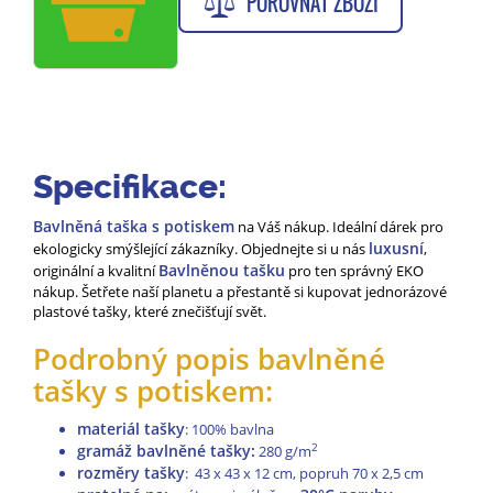
POROVNAT ZBOŽÍ
Specifikace:
Bavlněná taška s potiskem
na Váš nákup. Ideální dárek pro
luxusní
ekologicky smýšlející zákazníky. Objednejte si u nás
,
Bavlněnou tašku
originální a kvalitní
pro ten správný EKO
nákup. Šetřete naší planetu a přestantě si kupovat jednorázové
plastové tašky, které znečišťují svět.
Podrobný popis bavlněné
tašky s potiskem:
materiál tašky
: 100% bavlna
gramáž bavlněné tašky:
2
280 g/m
rozměry tašky
: 43 x 43 x 12 cm, popruh 70 x 2,5 cm