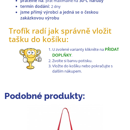
pratelné na
:
30°C naruby
prát maximálně na
termín dodání:
2 dny
jsme přímý výrobci a jedná se o českou
zakázkovou výrobu
Trofík radí jak správně vložit
tašku do košíku:
PŘIDAT
U zvolené varianty klikněte na
DOPLŇKY
.
Zvolte si barvu potisku.
Vložte do košíku nebo pokračujte s
dalším nákupem.
Podobné produkty: