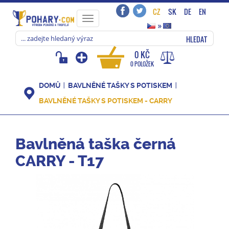
CZ
SK
DE
EN
Toggle
»
navigation
HLEDAT
0 KČ
0 POLOŽEK
DOMŮ
BAVLNĚNÉ TAŠKY S POTISKEM
BAVLNĚNÉ TAŠKY S POTISKEM - CARRY
Bavlněná taška černá
CARRY - T17