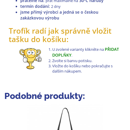
pratelné na
:
30°C naruby
prát maximálně na
termín dodání:
2 dny
jsme přímý výrobci a jedná se o českou
zakázkovou výrobu
Trofík radí jak správně vložit
tašku do košíku:
PŘIDAT
U zvolené varianty klikněte na
DOPLŇKY
.
Zvolte si barvu potisku.
Vložte do košíku nebo pokračujte s
dalším nákupem.
Podobné produkty: