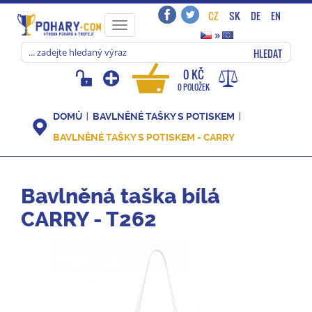
CZ
SK
DE
EN
Toggle
»
navigation
HLEDAT
0 KČ
0 POLOŽEK
DOMŮ
BAVLNĚNÉ TAŠKY S POTISKEM
BAVLNĚNÉ TAŠKY S POTISKEM - CARRY
Bavlněná taška bílá
CARRY - T262