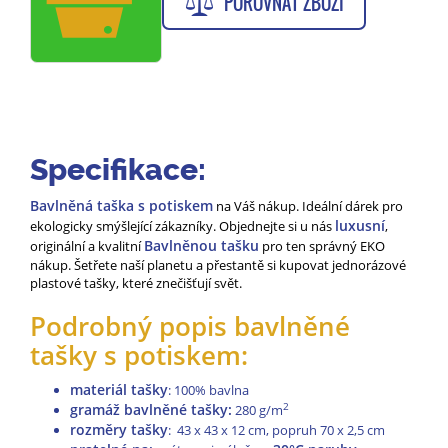
POROVNAT ZBOŽÍ
Specifikace:
Bavlněná taška s potiskem
na Váš nákup. Ideální dárek pro
luxusní
ekologicky smýšlející zákazníky. Objednejte si u nás
,
Bavlněnou tašku
originální a kvalitní
pro ten správný EKO
nákup. Šetřete naší planetu a přestantě si kupovat jednorázové
plastové tašky, které znečišťují svět.
Podrobný popis bavlněné
tašky s potiskem:
materiál tašky
: 100% bavlna
gramáž bavlněné tašky:
2
280 g/m
rozměry tašky
: 43 x 43 x 12 cm, popruh 70 x 2,5 cm